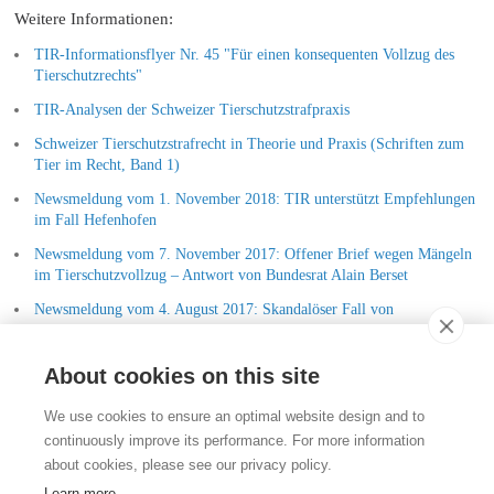
Weitere Informationen:
TIR-Informationsflyer Nr. 45 "Für einen konsequenten Vollzug des
Tierschutzrechts"
TIR-Analysen der Schweizer Tierschutzstrafpraxis
Schweizer Tierschutzstrafrecht in Theorie und Praxis (Schriften zum
Tier im Recht, Band 1)
Newsmeldung vom 1. November 2018: TIR unterstützt Empfehlungen
im Fall Hefenhofen
Newsmeldung vom 7. November 2017: Offener Brief wegen Mängeln
im Tierschutzvollzug – Antwort von Bundesrat Alain Berset
Newsmeldung vom 4. August 2017: Skandalöser Fall von
Vollzugsmangel im Kanton Thurgau
About cookies on this site
Kontakt
We use cookies to ensure an optimal website design and to
Stiftung für das Tier im Recht (TIR)
continuously improve its performance. For more information
Rigistrasse 9
about cookies, please see our privacy policy.
CH - 8006 Zürich
+41 (0)43 443 06 43
Learn more