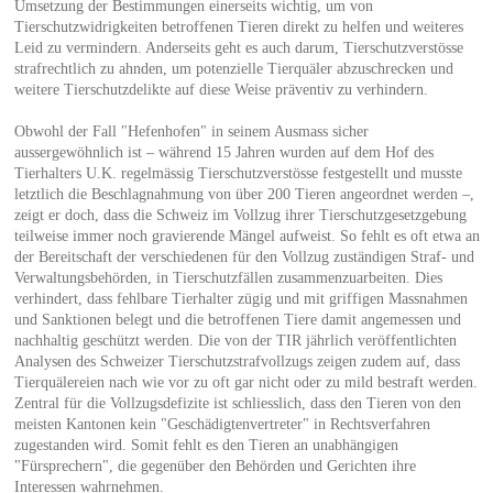
Umsetzung der Bestimmungen einerseits wichtig, um von
Tierschutzwidrigkeiten betroffenen Tieren direkt zu helfen und weiteres
Leid zu vermindern. Anderseits geht es auch darum, Tierschutzverstösse
strafrechtlich zu ahnden, um potenzielle Tierquäler abzuschrecken und
weitere Tierschutzdelikte auf diese Weise präventiv zu verhindern.
Obwohl der Fall "Hefenhofen" in seinem Ausmass sicher
aussergewöhnlich ist – während 15 Jahren wurden auf dem Hof des
Tierhalters U.K. regelmässig Tierschutzverstösse festgestellt und musste
letztlich die Beschlagnahmung von über 200 Tieren angeordnet werden –,
zeigt er doch, dass die Schweiz im Vollzug ihrer Tierschutzgesetzgebung
teilweise immer noch gravierende Mängel aufweist. So fehlt es oft etwa an
der Bereitschaft der verschiedenen für den Vollzug zuständigen Straf- und
Verwaltungsbehörden, in Tierschutzfällen zusammenzuarbeiten. Dies
verhindert, dass fehlbare Tierhalter zügig und mit griffigen Massnahmen
und Sanktionen belegt und die betroffenen Tiere damit angemessen und
nachhaltig geschützt werden. Die von der TIR jährlich veröffentlichten
Analysen des Schweizer Tierschutzstrafvollzugs zeigen zudem auf, dass
Tierquälereien nach wie vor zu oft gar nicht oder zu mild bestraft werden.
Zentral für die Vollzugsdefizite ist schliesslich, dass den Tieren von den
meisten Kantonen kein "Geschädigtenvertreter" in Rechtsverfahren
zugestanden wird. Somit fehlt es den Tieren an unabhängigen
"Fürsprechern", die gegenüber den Behörden und Gerichten ihre
Interessen wahrnehmen.