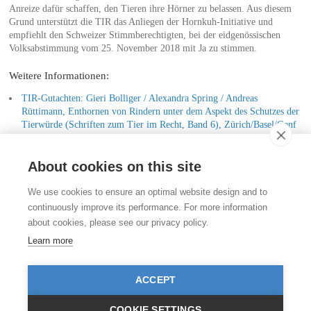
Anreize dafür schaffen, den Tieren ihre Hörner zu belassen. Aus diesem
Grund unterstützt die TIR das Anliegen der Hornkuh-Initiative und
empfiehlt den Schweizer Stimmberechtigten, bei der eidgenössischen
Volksabstimmung vom 25. November 2018 mit Ja zu stimmen.
Weitere Informationen:
TIR-Gutachten: Gieri Bolliger / Alexandra Spring / Andreas
Rüttimann, Enthornen von Rindern unter dem Aspekt des Schutzes der
Tierwürde (Schriften zum Tier im Recht, Band 6), Zürich/Basel/Genf
2011
About cookies on this site
Kontakt
We use cookies to ensure an optimal website design and to
Stiftung für das Tier im Recht (TIR)
continuously improve its performance. For more information
Rigistrasse 9
about cookies, please see our privacy policy.
CH - 8006 Zürich
+41 (0)43 443 06 43
Learn more
info@tierimrecht.org
Ihre Spende kann von den Steuern abgezogen werden.
ACCEPT
IBAN: CH17 0900 0000 8770 0700 7, PostFinance CHF
IBAN: CH39 0900 0000 9113 3025 5, PostFinance EUR
IBAN: CH22 8080 8001 5799 0350 4, Raiffeisenbank CHF
COOKIE SETTINGS