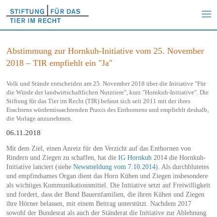
Abstimmung zur Hornkuh-Initiative vom 25. November
2018 – TIR empfiehlt ein "Ja"
Volk und Stände entscheiden am 25. November 2018 über die Initiative "Für
die Würde der landwirtschaftlichen Nutztiere", kurz "Hornkuh-Initiative". Die
Stiftung für das Tier im Recht (TIR) befasst sich seit 2011 mit der ihres
Erachtens würdemissachtenden Praxis des Enthornens und empfiehlt deshalb,
die Vorlage anzunehmen.
06.11.2018
Mit dem Ziel, einen Anreiz für den Verzicht auf das Enthornen von
Rindern und Ziegen zu schaffen, hat die
IG Hornkuh
2014 die Hornkuh-
Initiative lanciert (siehe
Newsmeldung vom 7.10.2014
). Als durchblutetes
und empfindsames Organ dient das Horn Kühen und Ziegen insbesondere
als wichtiges Kommunikationsmittel. Die Initiative setzt auf Freiwilligkeit
und fordert, dass der Bund Bauernfamilien, die ihren Kühen und Ziegen
ihre Hörner belassen, mit einem Beitrag unterstützt. Nachdem 2017
sowohl der Bundesrat als auch der Ständerat die Initiative zur Ablehnung