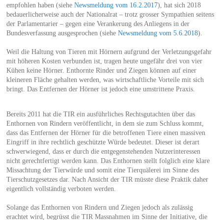
empfohlen haben (siehe
Newsmeldung vom 16.2.2017
), hat sich 2018
bedauerlicherweise auch der Nationalrat – trotz grosser Sympathien seitens
der Parlamentarier – gegen eine Verankerung des Anliegens in der
Bundesverfassung ausgesprochen (siehe
Newsmeldung vom 5.6.2018
).
Weil die Haltung von Tieren mit Hörnern aufgrund der Verletzungsgefahr
mit höheren Kosten verbunden ist, tragen heute ungefähr drei von vier
Kühen keine Hörner. Enthornte Rinder und Ziegen können auf einer
kleineren Fläche gehalten werden, was wirtschaftliche Vorteile mit sich
bringt. Das Entfernen der Hörner ist jedoch eine umstrittene Praxis.
Bereits 2011 hat die TIR ein ausführliches Rechtsgutachten über das
Enthornen von Rindern veröffentlicht, in dem sie zum Schluss kommt,
dass das Entfernen der Hörner für die betroffenen Tiere einen massiven
Eingriff in ihre rechtlich geschützte Würde bedeutet. Dieser ist derart
schwerwiegend, dass er durch die entgegenstehenden Nutzerinteressen
nicht gerechtfertigt werden kann. Das Enthornen stellt folglich eine klare
Missachtung der Tierwürde und somit eine Tierquälerei im Sinne des
Tierschutzgesetzes dar. Nach Ansicht der TIR müsste diese Praktik daher
eigentlich vollständig verboten werden.
Solange das Enthornen von Rindern und Ziegen jedoch als zulässig
erachtet wird, begrüsst die TIR Massnahmen im Sinne der Initiative, die