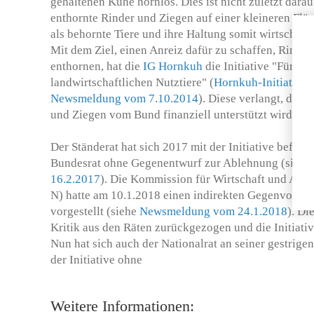
gehaltenen Kühe hornlos. Dies ist nicht zuletzt dara
enthornte Rinder und Ziegen auf einer kleineren Fl
als behornte Tiere und ihre Haltung somit wirtschaftli
Mit dem Ziel, einen Anreiz dafür zu schaffen, Rinder
enthornen, hat die
IG Hornkuh
die Initiative "Für di
landwirtschaftlichen Nutztiere" (
Hornkuh-Initiative,
Newsmeldung vom 7.10.2014
). Diese verlangt, dass
und Ziegen vom Bund finanziell unterstützt wird.
Der Ständerat hat sich 2017 mit der Initiative befasst
Bundesrat ohne Gegenentwurf zur Ablehnung (siehe
16.2.2017
). Die Kommission für Wirtschaft und Abg
N) hatte am 10.1.2018 einen indirekten Gegenvorsch
vorgestellt (siehe
Newsmeldung vom 24.1.2018
). Di
Kritik aus den Räten zurückgezogen und die Initiat
Nun hat sich auch der Nationalrat an seiner gestrige
der Initiative ohne
Weitere Informationen: