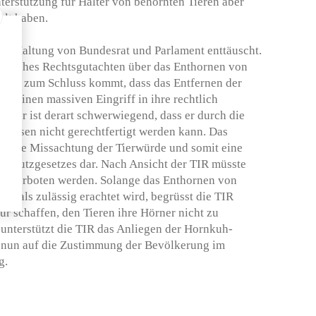
nterstützung für Halter von behornten Tieren aber
elt haben.
nde Haltung von Bundesrat und Parlament enttäuscht.
führliches Rechtsgutachten über das Enthornen von
em sie zum Schluss kommt, dass das Entfernen der
ere einen massiven Eingriff in ihre rechtlich
ieser ist derart schwerwiegend, dass er durch die
ressen nicht gerechtfertigt werden kann. Das
e klare Missachtung der Tierwürde und somit eine
erschutzgesetzes dar. Nach Ansicht der TIR müsste
dig verboten werden. Solange das Enthornen von
h als zulässig erachtet wird, begrüsst die TIR
r schaffen, den Tieren ihre Hörner nicht zu
unterstützt die TIR das Anliegen der Hornkuh-
ft nun auf die Zustimmung der Bevölkerung im
g.