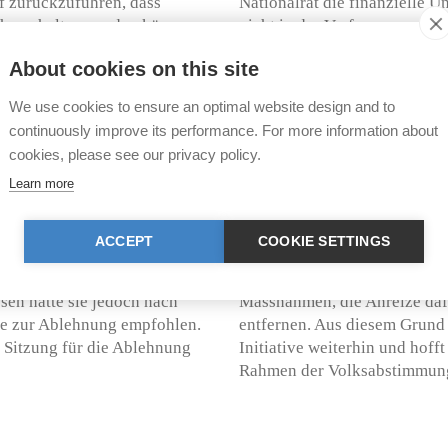
uf zurückzuführen, dass
Nationalrat die finanzielle U
äche gehalten werden können
nicht in der Verfassung gereg
che Vorteile mit sich bringt.
About cookies on this site
 und Ziegen nicht zu
Die TIR ist über die ablehne
e Würde der
Bereits 2011 hat sie ein aus
We use cookies to ensure an optimal website design and to
 17.024
) lanciert (siehe
Rindern veröffentlicht, in d
continuously improve its performance. For more information about
 die Haltung behornter Rinder
Hörner für die betroffenen Ti
cookies, please see our privacy policy.
geschützte Würde bedeutet. D
Learn more
entgegenstehenden Nutzerinte
 und empfiehlt sie wie der
Enthornen stellt folglich ein
Newsmeldung vom
Tierquälerei im Sinne des Ti
ACCEPT
COOKIE SETTINGS
aben des Nationalrats (WAK-
diese Praktik daher vollstän
lag zur Hornkuh-Initiative
Rindern und Ziegen jedoch noc
esen hatte sie jedoch nach
Massnahmen, die Anreize dafü
ive zur Ablehnung empfohlen.
entfernen. Aus diesem Grund 
n Sitzung für die Ablehnung
Initiative weiterhin und hof
Rahmen der Volksabstimmun