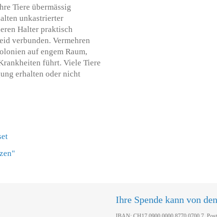
hre Tiere übermässig
lten unkastrierter
deren Halter praktisch
rleid verbunden. Vermehren
 Kolonien auf engem Raum,
ankheiten führt. Viele Tiere
gung erhalten oder nicht
set
tzen"
Ihre Spende kann von de
IBAN: CH17 0900 0000 8770 0700 7, Pos