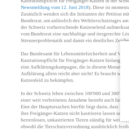
Kastrationspflicht für Freigänger-Katzen in der Schw
Newsmeldung vom 12. Juni 2018
). Diese ist moment
Zusätzlich wenden sich die Initianten der Petition m
Bundesrat, um anlässlich des Welttierschutztages am 
der Schweiz vorherrschende Katzenelend aufmerksam
vom Bundesrat eine nachhaltige und tiergerechte Lö
Streunerproblematik und damit ein deutliches Zeiche
Das Bundesamt für Lebensmittelsicherheit und Veter
Kastrationspflicht für Freigänger-Katzen bislang ab 
eine Aufklärungskampagne, die in diesem Monat gest
Aufklärung allein reicht aber nicht! Es braucht wi
Katzenleid zu bekämpfen.
In der Schweiz leben zwischen 100'000 und 300'000 
einer weit verbreiteten Annahme besteht auch hierzu
Eine der Hauptursachen hierfür liegt darin, dass Priv
ihre Freigänger-Katzen nicht kastrieren lassen und 
herrenlosen, unkastrierten Tieren ständig für weiter
obwohl die Tierschutzverordnung ausdrücklich festhäl