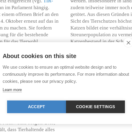
eiz eingereicht (vgl.
TIR-
werden. Insbesondere in län
an im Parlament hängig.
zudem teilweise immer noch e
it einem offenen Brief an den
getötet. Aus diesen Gründen i
4. Oktober erneut auf das in
Sicht des Tierschutzes höchs
 zu machen. Sie fordern
Katzen bildet eine verhältni
sung für die bestehende
Streunerpopulation zu vermei
n für das Tierwohl.
Katzenbestand in der Schweiz
Rechtsvorschriften greifen z
inärwesen (BLV) lehnt eine
ihrer Petition das Parlament
About cookies on this site
und verweist stattdessen auf
Hinblick auf Freigänger-Katz
We use cookies to ensure an optimal website design and to
artet werden soll.
betreffenden Tierhaltenden da
continuously improve its performance. For more information about
rksamere Massnahmen, um das
cookies, please see our privacy policy.
Learn more
herrenlose Katzen. Entgegen
lande ein Streunerproblem.
ACCEPT
COOKIE SETTINGS
atpersonen (inkl. Landwirte)
diese zusammen mit
en Nachwuchs sorgen. Dies,
t, dass Tierhaltende alles