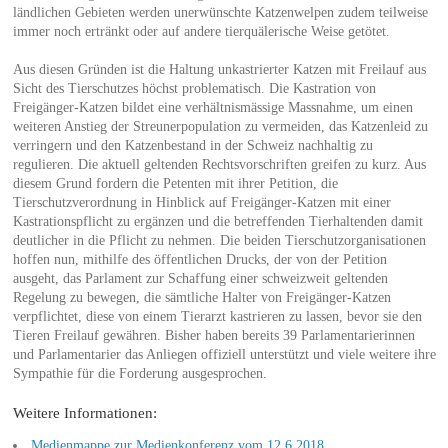
ländlichen Gebieten werden unerwünschte Katzenwelpen zudem teilweise
immer noch ertränkt oder auf andere tierquälerische Weise getötet.
Aus diesen Gründen ist die Haltung unkastrierter Katzen mit Freilauf aus
Sicht des Tierschutzes höchst problematisch. Die Kastration von
Freigänger-Katzen bildet eine verhältnismässige Massnahme, um einen
weiteren Anstieg der Streunerpopulation zu vermeiden, das Katzenleid zu
verringern und den Katzenbestand in der Schweiz nachhaltig zu
regulieren. Die aktuell geltenden Rechtsvorschriften greifen zu kurz. Aus
diesem Grund fordern die Petenten mit ihrer Petition, die
Tierschutzverordnung in Hinblick auf Freigänger-Katzen mit einer
Kastrationspflicht zu ergänzen und die betreffenden Tierhaltenden damit
deutlicher in die Pflicht zu nehmen. Die beiden Tierschutzorganisationen
hoffen nun, mithilfe des öffentlichen Drucks, der von der Petition
ausgeht, das Parlament zur Schaffung einer schweizweit geltenden
Regelung zu bewegen, die sämtliche Halter von Freigänger-Katzen
verpflichtet, diese von einem Tierarzt kastrieren zu lassen, bevor sie den
Tieren Freilauf gewähren. Bisher haben bereits 39 Parlamentarierinnen
und Parlamentarier das Anliegen offiziell unterstützt und viele weitere ihre
Sympathie für die Forderung ausgesprochen.
Weitere Informationen:
Medienmappe zur Medienkonferenz vom 12.6.2018