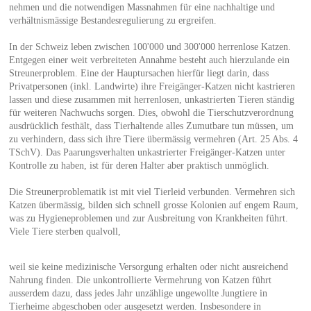
nehmen und die notwendigen Massnahmen für eine nachhaltige und
verhältnismässige Bestandesregulierung zu ergreifen.
In der Schweiz leben zwischen 100'000 und 300'000 herrenlose Katzen.
Entgegen einer weit verbreiteten Annahme besteht auch hierzulande ein
Streunerproblem. Eine der Hauptursachen hierfür liegt darin, dass
Privatpersonen (inkl. Landwirte) ihre Freigänger-Katzen nicht kastrieren
lassen und diese zusammen mit herrenlosen, unkastrierten Tieren ständig
für weiteren Nachwuchs sorgen. Dies, obwohl die Tierschutzverordnung
ausdrücklich festhält, dass Tierhaltende alles Zumutbare tun müssen, um
zu verhindern, dass sich ihre Tiere übermässig vermehren (Art. 25 Abs. 4
TSchV). Das Paarungsverhalten unkastrierter Freigänger-Katzen unter
Kontrolle zu haben, ist für deren Halter aber praktisch unmöglich.
Die Streunerproblematik ist mit viel Tierleid verbunden. Vermehren sich
Katzen übermässig, bilden sich schnell grosse Kolonien auf engem Raum,
was zu Hygieneproblemen und zur Ausbreitung von Krankheiten führt.
Viele Tiere sterben qualvoll,
weil sie keine medizinische Versorgung erhalten oder nicht ausreichend
Nahrung finden. Die unkontrollierte Vermehrung von Katzen führt
ausserdem dazu, dass jedes Jahr unzählige ungewollte Jungtiere in
Tierheime abgeschoben oder ausgesetzt werden. Insbesondere in