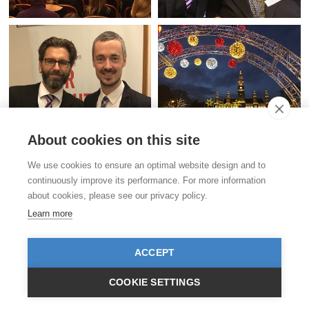
About cookies on this site
Kontakt
We use cookies to ensure an optimal website design and to
Stiftung für das Tier im Recht (TIR)
continuously improve its performance. For more information
Rigistrasse 9
about cookies, please see our privacy policy.
CH - 8006 Zürich
+41 (0)43 443 06 43
Learn more
info@tierimrecht.org
Ihre Spende kann von den Steuern abgezogen werden.
ACCEPT
IBAN: CH17 0900 0000 8770 0700 7, PostFinance CHF
IBAN: CH39 0900 0000 9113 3025 5, PostFinance EUR
IBAN: CH22 8080 8001 5799 0350 4, Raiffeisenbank CHF
COOKIE SETTINGS
© TIR / Impressum und Datenschutz