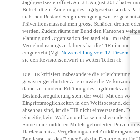
Jagdgesetzes eröffnet. Am 23. August 2017 hat er nu
Botschaft zur Änderung des Jagdgesetzes an das Par
sieht neu Bestandesregulierungen gewisser geschützt
Präventionsmassnahmen grosse Schäden drohen ode
werden. Zudem räumt der Bund den Kantonen weitg
Planung und Organisation der Jagd ein. Im Rahmen 
Vernehmlassungsverfahrens hat die TIR eine umfas
eingereicht (Vgl.
Newsmeldung vom 12. Dezember 
sie den Revisionsentwurf in weiten Teilen ab.
Die TIR kritisiert insbesondere die Erleichterung de
gewisser geschützter Arten sowie die Verkürzung be
damit verbundene Erhöhung des Jagddrucks auf Wild
Bestandesregulierung steht der Wolf. Mit den vorg
Eingriffsmöglichkeiten in den Wolfsbestand, deren F
absehbar sind, ist die TIR nicht einverstanden. Die
einseitig beim Wolf an und lassen insbesondere die
Sinne eines milderen Mittels geforderten Präventio
Herdenschutz-, Vergrämungs- und Aufklärungsmassn
Bundesrat hat das Eidgenössische Departement für U