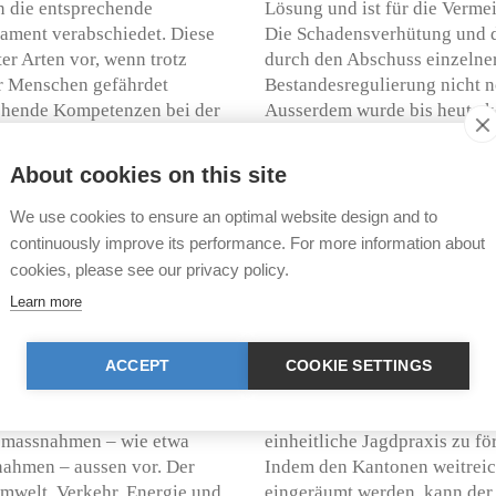
n die entsprechende
Lösung und ist für die Verm
lament verabschiedet. Diese
Die Schadensverhütung und di
er Arten vor, wenn trotz
durch den Abschuss einzelner
r Menschen gefährdet
Bestandesregulierung nicht n
ehende Kompetenzen bei der
Ausserdem wurde bis heute k
des
von Wölfen festgestellt.
sende Stellungnahme
About cookies on this site
2016
). Bereits damals lehnte
Die TIR kritisiert ausserdem
verschiedener Tierarten. Weit
We use cookies to ensure an optimal website design and to
Kompetenzverschiebung zugun
continuously improve its performance. For more information about
r Bestandesregulierung
Schonzeiten vorübergehend 
cookies, please see our privacy policy.
stimmter Schonzeiten und die
Bestandesregulierung ergreif
Learn more
tiere. Im Fokus der
Bundesamts für Umwelt (BAFU
esehenen weitgehenden
Bundesamts reicht aus. Die T
olgen derzeit überhaupt nicht
kantonalen Kompetenzen ver
ACCEPT
COOKIE SETTINGS
 geplanten Änderungen setzen
Rechtsungleichheiten geschaf
 von der Berner Konvention im
Kantonsgrenze halt. Entsprec
nsmassnahmen – wie etwa
einheitliche Jagdpraxis zu f
ahmen – aussen vor. Der
Indem den Kantonen weitrei
mwelt, Verkehr, Energie und
eingeräumt werden, kann der