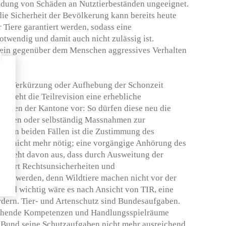
eidung von Schäden an Nutztierbeständen ungeeignet.
e Sicherheit der Bevölkerung kann bereits heute
 Tiere garantiert werden, sodass eine
otwendig und damit auch nicht zulässig ist.
ein gegenüber dem Menschen aggressives Verhalten
 die Verkürzung oder Aufhebung der Schonzeit
er sieht die Teilrevision eine erhebliche
sten der Kantone vor: So dürfen diese neu die
kürzen oder selbständig Massnahmen zur
en. In beiden Fällen ist die Zustimmung des
) nicht mehr nötig; eine vorgängige Anhörung des
IR geht davon aus, dass durch Ausweitung der
mehrt Rechtsunsicherheiten und
fen werden, denn Wildtiere machen nicht vor der
hend wichtig wäre es nach Ansicht von TIR, eine
ördern. Tier- und Artenschutz sind Bundesaufgaben.
chende Kompetenzen und Handlungsspielräume
 Bund seine Schutzaufgaben nicht mehr ausreichend