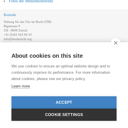
Fotos der Medienkonferenz
Kontakt
Stiftung für das Tier im Recht (TIR)
Rigistrasse 9
CH - 8006 Zürich
+41 (0)43 443 06 43
info@tierimrecht.org
Ihre Spende kann von den Steuern abgezogen werden.
About cookies on this site
IBAN: CH17 0900 0000 8770 0700 7, PostFinance CHF
IBAN: CH39 0900 0000 9113 3025 5, PostFinance EUR
IBAN: CH22 8080 8001 5799 0350 4, Raiffeisenbank CHF
We use cookies to ensure an optimal website design and to
© TIR / Impressum und Datenschutz
continuously improve its performance. For more information
about cookies, please see our privacy policy.
Learn more
ACCEPT
COOKIE SETTINGS