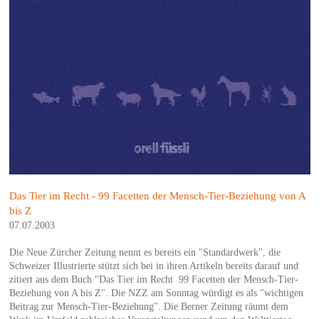
Das Tier im Recht - 99 Facetten der Mensch-Tier-Beziehung von A
bis Z
07.07.2003
Die Neue Zürcher Zeitung nennt es bereits ein "Standardwerk", die
Schweizer Illustrierte stützt sich bei in ihren Artikeln bereits darauf und
zitiert aus dem Buch "Das Tier im Recht ­ 99 Facetten der Mensch-Tier-
Beziehung von A bis Z". Die NZZ am Sonntag würdigt es als "wichtigen
Beitrag zur Mensch-Tier-Beziehung". Die Berner Zeitung räumt dem