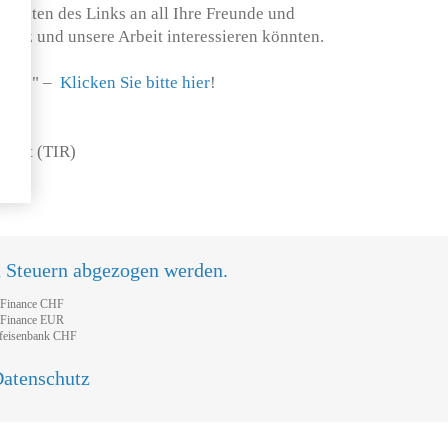
rleiten des Links an all Ihre Freunde und
chutz und unsere Arbeit interessieren könnten.
lm ab" –
Klicken Sie bitte hier
!
Recht (TIR)
n Steuern abgezogen werden.
tFinance CHF
tFinance EUR
feisenbank CHF
atenschutz