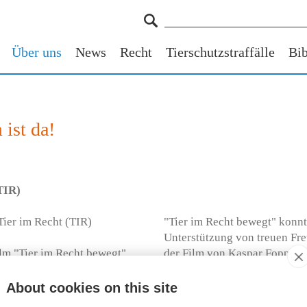
Über uns
News
Recht
Tierschutzstraffälle
Bib
 ist da!
TIR)
Tier im Recht (TIR)
"Tier im Recht bewegt" konnt
Unterstützung von treuen Fre
ilm "Tier im Recht bewegt"
der Film von Kaspar Fopp, dem
 Spektrum unserer Tätigkeiten
Herzen danken.
breiten Publikum bekannt zu
About cookies on this site
Natürlich hoffen wir, dass Ih