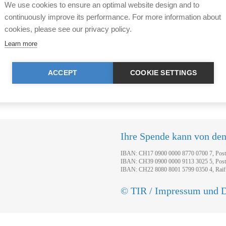
We use cookies to ensure an optimal website design and to
uns ebenso wie über das Weite
continuously improve its performance. For more information about
enarbeit wie auch unser
Bekannten, die sich für Tiers
cookies, please see our privacy policy.
Tier in Recht, Ethik und
In diesem Sinne nun "TIR-Fi
Learn more
Tierfreunde im Film mit, die
Herzliche Grüsse,
ACCEPT
COOKIE SETTINGS
ich eine Viertelstunde Zeit
Ihre Stiftung für das Tier im 
Ihre Spende kann von de
IBAN: CH17 0900 0000 8770 0700 7, Pos
IBAN: CH39 0900 0000 9113 3025 5, Pos
IBAN: CH22 8080 8001 5799 0350 4, Raif
© TIR / Impressum und D