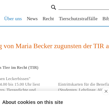
Über uns
News
Recht
Tierschutzstraffälle
Bib
ng von Maria Becker zugunsten der TIR 
s Tier im Recht (TIR)
chen Leckerbissen"
00 bis 15.00 Uhr liest
Eintrittskarten für die Bene
rs, Tiergedichte und
(Studenten, Lehrlinge, AHV-
(
www.theaterneumarkt.ch
) in
www.tierimrecht.org/de/benef
altung kommen der TIR
oder per E-Mail (
info@tierim
About cookies on this site
liegen dann an der Theaterkas