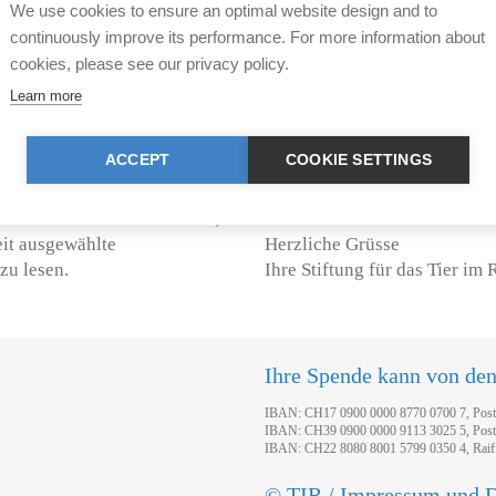
We use cookies to ensure an optimal website design and to
beschränkt, die Anmeldungen
continuously improve its performance. For more information about
aterschauspielerinnen des 20.
berücksichtigt. Melden Sie s
cookies, please see our privacy policy.
recht, Friedrich Dürrenmatt
en des Genres
Die TIR würde sich freuen, m
Learn more
gen erhalten hat (unter
diesem aussergewöhnlichen v
 Gesellschaft für
Selbstverständlich sind auch
ACCEPT
COOKIE SETTINGS
 und die goldene
), ist der TIR schon seit
In der Zwischenzeit wünschen
ne ausserordentliche Freude,
zeit ausgewählte
Herzliche Grüsse
zu lesen.
Ihre Stiftung für das Tier im 
Ihre Spende kann von de
IBAN: CH17 0900 0000 8770 0700 7, Pos
IBAN: CH39 0900 0000 9113 3025 5, Pos
IBAN: CH22 8080 8001 5799 0350 4, Raif
© TIR / Impressum und D