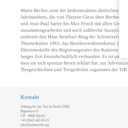
Maria Becker, eine der bedeutendsten deutschen The
Jahrhunderts, die von Therese Giese über Berthold B
und Jean-Paul Sartre bis Max Frisch mit allen Gröss
zusammengearbeitet und auch zahlreche Auszeichnun
anderem den Hans Reinhart-Ring der Schweizerischen
Theaterkultur 1965, das Bundesverdienstkreuz 1992
Ehrenmedaille des Regierungsrates des Kantons Zürich
langer Zeit freundschaftlich verbunden. Es ist uns ei
dass sie sich spontan bereit erklärt hat, zur Advents
Tiergeschichten und Tiergedichte zugunsten der TIR 
Kontakt
Stiftung für das Tier im Recht (TIR)
Rigistrasse 9
CH - 8006 Zürich
+41 (0)43 443 06 43
info@tierimrecht.org