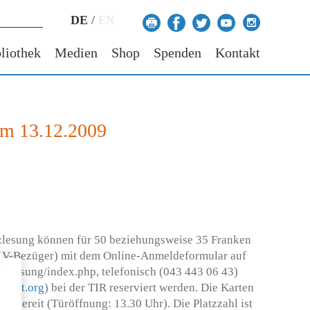
DE
/
EN
liothek
Medien
Shop
Spenden
Kontakt
am 13.12.2009
fizlesung können für 50 beziehungsweise 35 Franken
/IV-Bezüger) mit dem Online-Anmeldeformular auf
izlesung/index.php, telefonisch (043 443 06 43)
recht.org
) bei der TIR reserviert werden. Die Karten
se bereit (Türöffnung: 13.30 Uhr). Die Platzzahl ist