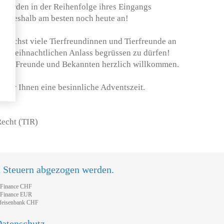
 werden in der Reihenfolge ihres Eingangs
ich deshalb am besten noch heute an!
öglichst viele Tierfreundinnen und Tierfreunde an
orweihnachtlichen Anlass begrüssen zu dürfen!
 Ihre Freunde und Bekannten herzlich willkommen.
 wir Ihnen eine besinnliche Adventszeit.
Recht (TIR)
n Steuern abgezogen werden.
tFinance CHF
tFinance EUR
feisenbank CHF
atenschutz