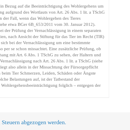
g in Bezug auf die Beeinträchtigung des Wohlergehens um
ng aufgrund des Wortlauts von Art. 26 Abs. 1 lit. a TSchG
n der Fall, wenn das Wohlergehen des Tieres
(siehe etwa BGer 6B_653/2011 vom 30. Januar 2012).
ei der Prüfung der Vernachlässigung in einem separaten
en, nach Ansicht der Stiftung für das Tier im Recht (TIR)
s sich bei der Vernachlässigung um eine bestimmte
 per se schon missachtet. Eine zusätzliche Prüfung, ob
hang mit Art. 6 Abs. 1 TSchG zu sehen, der Haltern und
Vernachlässigung nach Art. 26 Abs. 1 lit. a TSchG (siehe
gt also allein in der Missachtung der Fürsorgepflicht
ch beim Tier Schmerzen, Leiden, Schäden oder Ängste
olche Belastungen auf, ist der Tatbestand der
r Wohlergehensbeeinträchtigung folglich – entgegen der
n Steuern abgezogen werden.