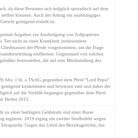
h, da diese Personen sich lediglich sporadisch auf dem
 treffen könnten. Auch der Antrag ein unabhängiges
ericht genügend erstellt ist.
primär Angaben zur Ausfertigung von Zollpapieren
as Tier nicht an einer Krankheit, insbesondere
er Gliedmassen der Pferde vorgenommen, um die Frage
Gesamtbeurteilung einfliessen. Gegenstand von solchen
sbilder festzustellen, die auf eine Misshandlung des
26 Abs. 1 lit. a TSchG gegenüber dem Pferd "Lord Pepsi"
t genügend konkretisiert und bewiesen sind und daher der
diglich auf die Vorfälle begangen gegenüber dem Pferd
im Herbst 2015.
de zu einer bedingten Geldstrafe und einer Busse
ng ergänzte. 2019 erging ein zweiter Strafbefehl wegen
 Einsprache. Gegen das Urteil des Bezirksgerichts, das