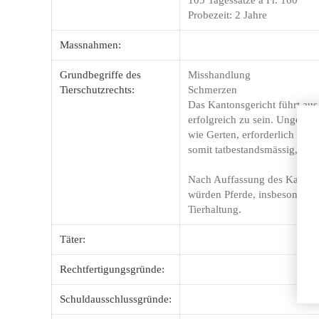
105 Tagessätze à Fr. 160
Probezeit: 2 Jahre
Massnahmen:
Grundbegriffe des
Misshandlung
Tierschutzrechts:
Schmerzen
Das Kantonsgericht führt aus
erfolgreich zu sein. Ungehor
wie Gerten, erforderlich ma
somit tatbestandsmässig, wen
Nach Auffassung des Kantons
würden Pferde, insbesondere 
Tierhaltung.
Täter:
Rechtfertigungsgründe:
Schuldausschlussgründe: