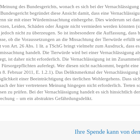
r Meinung des Bundesgerichts, wonach es sich bei der Vernachlässigun
s Bundesgericht begründet diese Ansicht damit, dass eine Vernachlässigu
enn sie mit einer Würdemissachtung einhergehe. Dies wiederum sei dan
hmerzen, Leiden, Schäden oder Ängste nicht vermieden werden könnten 
edoch nicht zu überzeugen. So ist insbesondere die Auffassung, dass b
se, ob die Voraussetzungen an die Missachtung der Tierwürde erfüllt sei
ut von Art. 26 Abs. 1 lit. a TSchG bringt vielmehr zum Ausdruck, dass e
ssachtung handelt. Die Tierwürde wird bei einer Vernachlässigung also
gt, ist daher nicht erforderlich. Die Vernachlässigung ist im Zusammen
 Fürsorgepflichten auferlegt. Wer diesen nicht nachkommt, begeht eine 
 Februar 2011, E. 1.2.1). Das Deliktsmerkmal der Vernachlässigung lie
lichkeit einer Beeinträchtigung des tierlichen Wohlergehens. Dass si
t nach der hier vertretenen Meinung hingegen nicht erforderlich. Treten s
en zu prüfen. Bei der Vernachlässigung handelt es sich hinsichtlich de
echung – um ein abstraktes Gefährdungsdelikt.
Ihre Spende kann von de