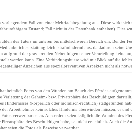
in vorliegendem Fall von einer Mehrfachbegehung aus. Diese wirkt sich s
n fahrunfähigem Zustand; Fall nicht in der Datenbank enthalten). Dies w
ulden des Täters im unteren bis mittelschweren Bereich ein. Bei der Fes
Medienberichtserstattung leicht strafmindernd aus, da dadurch seine Uns
n aufgrund der gravierenden Nebenfolgen seiner Verurteilung keine ung
tellt werden kann. Eine Verbindungsbusse wird mit Blick auf die fehlen
genteiliger Anzeichen aus spezialpräventiven Aspekten nicht als notwe
hat heimlich Fotos von den Wunden am Bauch des Pferdes aufgenommen 
ine Verletzung der Geheim- bzw. Privatsphäre des Beschuldigten darstellt.
s Hindernisses (körperlich oder moralisch-rechtlich) stattgefunden habe
e der Arbeitnehmer kein solches Hindernis überwinden müssen, er und d
ie Fotos verwertbar seien. Ausserdem seien lediglich die Wunden des P
r Pirvatsphäre des Beschuldtigen habe, sei nicht ersichtlich. Auch die 
Daher seien die Fotos als Beweise verwertbar.