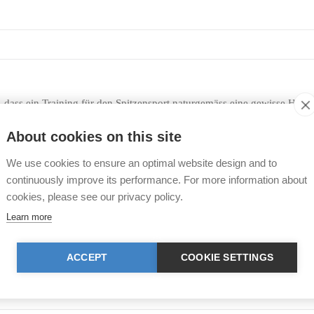
, dass ein Training für den Spitzensport naturgemäss eine gewisse Härte
sam oder eine Verweigerungshaltung eines Pferdes sei daher zu sanktion
che. Dabei komme es auch auf den Charakter eines Pferdes an. Der Geb
About cookies on this site
n das Pferd durch die Handlungen Verletzungen oder Schlagstriemen re
We use cookies to ensure an optimal website design and to
gericht sei es notorisch, dass Pferde nur in Extremfällen Schmerz äu
continuously improve its performance. For more information about
solche mit Auslauf draussen, immer wieder gewisse Spuren am Fell aufwe
cookies, please see our privacy policy.
Learn more
ACCEPT
COOKIE SETTINGS