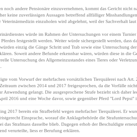
n noch andere Pensionäre einzuvernehmen, kommt das Gericht nicht nac
er keine zuverlässigen Aussagen betreffend allfälliger Misshandlungen
r Veterinärmedizin einzuholen wird abgelehnt, weil der Sachverhalt laut G
rinärdienstes würde im Rahmen der Untersuchungen vor einem Turnier 
 Pferdes festgestellt werden. Weiter würde sichergestellt werden, dass d
Es würden einzig die Gänge Schritt und Trab sowie eine Untersuchung d
u klären. Soweit andere Befunde erkennbar wären, würden diese in die 
erelle Untersuchung des Allgemeinzustandes eines Tieres oder Verletzung
.
igte vom Vorwurf der mehrfachen vorsätzlichen Tierquälerei nach Art. 
m Zeitraum zwischen 2014 und 2017 freigesprochen, da die Vorfälle nich
ur Anwendung gelangt. Die ausgesprochene Strafe bezieht sich daher le
 April 2016 und eine Woche davor, sowie gegenüber Pferd "Lord Pepsi" 
ng 2017 bereits ein Strafbefehl wegen mehrfacher Tierquälerei. Er wur
 fristgerecht Einsprache, worauf die Anklagebehörde die Strafuntersuchu
ei das Strafmass dasselbe blieb. Dagegen erhob der Beschuldigte erneut
nd verurteilte, liess er Berufung erklären.