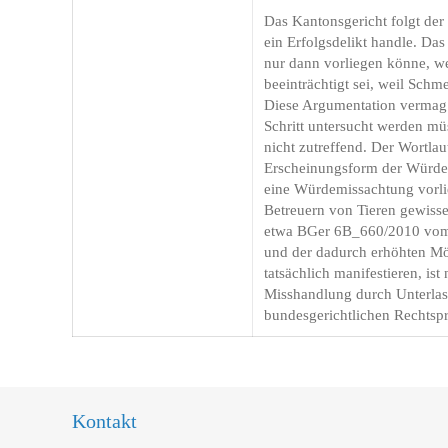
Das Kantonsgericht folgt de
ein Erfolgsdelikt handle. Da
nur dann vorliegen könne, w
beeinträchtigt sei, weil Sc
Diese Argumentation vermag j
Schritt untersucht werden müs
nicht zutreffend. Der Wortla
Erscheinungsform der Würdemi
eine Würdemissachtung vorlie
Betreuern von Tieren gewisse
etwa BGer 6B_660/2010 vom 8.
und der dadurch erhöhten Mög
tatsächlich manifestieren, is
Misshandlung durch Unterlass
bundesgerichtlichen Rechtspr
Kontakt