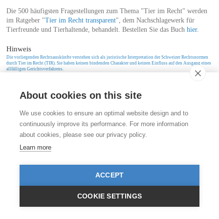
Die 500 häufigsten Fragestellungen zum Thema "Tier im Recht" werden
im Ratgeber "
Tier im Recht transparent
", dem Nachschlagewerk für
Tierfreunde und Tierhaltende, behandelt. Bestellen Sie das Buch
hier
.
Hinweis
Die vorliegenden Rechtsauskünfte verstehen sich als juristische Interpretation der Schweizer Rechtsnormen
durch Tier im Recht (TIR). Sie haben keinen bindenden Charakter und keinen Einfluss auf den Ausgang eines
allfälligen Gerichtsverfahrens.
About cookies on this site
Kontakt
We use cookies to ensure an optimal website design and to
Stiftung für das Tier im Recht (TIR)
continuously improve its performance. For more information
Rigistrasse 9
CH - 8006 Zürich
about cookies, please see our privacy policy.
+41 (0)43 443 06 43
Learn more
info@tierimrecht.org
Ihre Spende kann von den Steuern abgezogen werden.
ACCEPT
IBAN: CH17 0900 0000 8770 0700 7, PostFinance CHF
IBAN: CH39 0900 0000 9113 3025 5, PostFinance EUR
IBAN: CH22 8080 8001 5799 0350 4, Raiffeisenbank CHF
COOKIE SETTINGS
© TIR / Impressum und Datenschutz