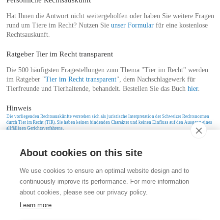
Hat Ihnen die Antwort nicht weitergeholfen oder haben Sie weitere Fragen
rund um Tiere im Recht? Nutzen Sie
unser Formular
für eine kostenlose
Rechtsauskunft.
Ratgeber Tier im Recht transparent
Die 500 häufigsten Fragestellungen zum Thema "Tier im Recht" werden
im Ratgeber "
Tier im Recht transparent
", dem Nachschlagewerk für
Tierfreunde und Tierhaltende, behandelt. Bestellen Sie das Buch
hier
.
Hinweis
Die vorliegenden Rechtsauskünfte verstehen sich als juristische Interpretation der Schweizer Rechtsnormen
durch Tier im Recht (TIR). Sie haben keinen bindenden Charakter und keinen Einfluss auf den Ausgang eines
allfälligen Gerichtsverfahrens.
About cookies on this site
Kontakt
We use cookies to ensure an optimal website design and to
Stiftung für das Tier im Recht (TIR)
continuously improve its performance. For more information
Rigistrasse 9
about cookies, please see our privacy policy.
CH - 8006 Zürich
+41 (0)43 443 06 43
Learn more
info@tierimrecht.org