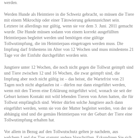
werden.
Werden Hunde als Heimtiere in die Schweiz gebracht, so müssen die Tiere
mit einem Mikrochip oder einer Tätowierung gekennzeichnet sein.
Letztere ist allerdings nur gültig, wenn sie vor dem 3. Juni. 2011 gemacht
wurde. Die Hunde müssen sodann von einem korrekt ausgefüllten
Heimtierpass begleitet werden und benötigen eine gültige
Tollwutimpfung, die im Heimtierpass eingetragen werden muss. Die
Impfung darf frühestens im Alter von 12 Wochen und muss mindestens 21
Tage vor der Einfuhr durchgeführt worden sein.
Jungtiere unter 12 Wochen, die noch nicht gegen die Tollwut geimpft sind
und Tiere zwischen 12 und 16 Wochen, die zwar geimpft sind, die
Impfung aber noch nicht gültig ist – das heisst, die Wartefrist von 21
Tagen noch nicht abgelaufen ist – dürfen nur dann eingeführt werden,
wenn mit den Tieren eine Erklärung mitgeführt wird, wonach sie seit der
Geburt keinen Kontakt mit wild lebenden Tieren von Arten hatten, die für
Tollwut empfänglich sind. Weiter dürfen solche Jungtiere auch dann
eingeführt werden, wenn sie von der Mutter begleitet werden, von der sie
abhängig sind und die gemäss Heimtierpass vor der Geburt der Tiere eine
Tollwutimpfung erhalten hat.
Vor allem in Bezug auf den Tollwutschutz gelten je nachdem, aus
welchem Land das Tier stammt andere Vorschriften. Erkundigen Sie sich