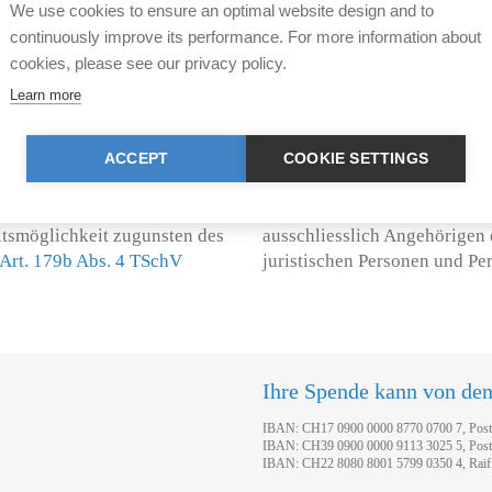
We use cookies to ensure an optimal website design and to
continuously improve its performance. For more information about
cookies, please see our privacy policy.
Learn more
ot eingeführt. Dieses ist
Territorial bleibt das Schäch
erankert, wonach die
Koscher- und von Halalfleisc
ACCEPT
COOKIE SETTINGS
etäubung
erlaubt ist. Keinen
Versorgung der jüdischen un
7 des Europäischen
sicherzustellen. Die Einfuhr-
tsmöglichkeit zugunsten des
ausschliesslich Angehörigen
Art. 179b Abs. 4 TSchV
juristischen Personen und Pe
Ihre Spende kann von de
IBAN: CH17 0900 0000 8770 0700 7, Pos
IBAN: CH39 0900 0000 9113 3025 5, Pos
IBAN: CH22 8080 8001 5799 0350 4, Raif