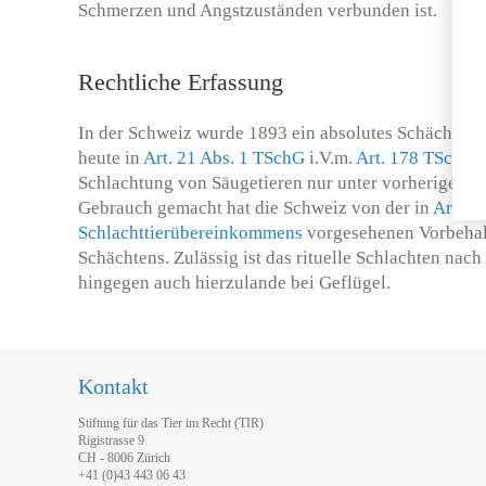
Schmerzen und Angstzuständen verbunden ist.
Rechtliche Erfassung
In der Schweiz wurde 1893 ein absolutes Schächtverb
heute in
Art. 21 Abs. 1 TSchG
i.V.m.
Art. 178 TSchV
v
Schlachtung von Säugetieren nur unter vorheriger B
Gebrauch gemacht hat die Schweiz von der in
Art. 1
Schlachttierübereinkommens
vorgesehenen Vorbehal
Schächtens. Zulässig ist das rituelle Schlachten nach
hingegen auch hierzulande bei Geflügel.
Kontakt
Stiftung für das Tier im Recht (TIR)
Rigistrasse 9
CH - 8006 Zürich
+41 (0)43 443 06 43