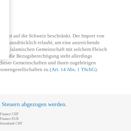
tverbot auf die Schweiz beschränkt. Der Import von
h ist ausdrücklich erlaubt, um eine ausreichende
d der islamischen Gemeinschaft mit solchem Fleisch
 und die Bezugsberechtigung steht allerdings
 dieser Gemeinschaften und ihnen zugehörigen
rsonengesellschaften zu (
Art. 14 Abs. 1 TSchG
).
n Steuern abgezogen werden.
tFinance CHF
tFinance EUR
feisenbank CHF