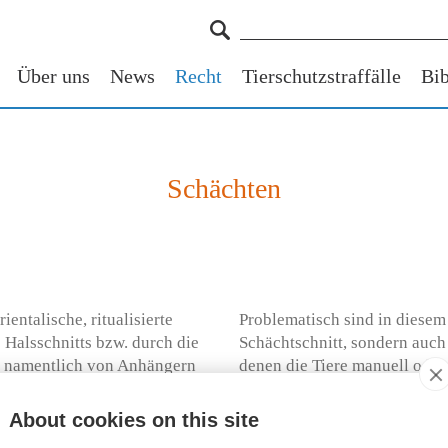
Über uns
News
Recht
Tierschutzstraffälle
Bib
Schächten
entalische, ritualisierte
Problematisch sind in diese
s Halsschnitts bzw. durch die
Schächtschnitt, sondern auch
te namentlich von Anhängern
denen die Tiere manuell oder
esetzlichen Vorschriften und
widernatürliche Positionen g
elevanz zu, weil sie in der
About cookies on this site
 Tiere mit erheblichen