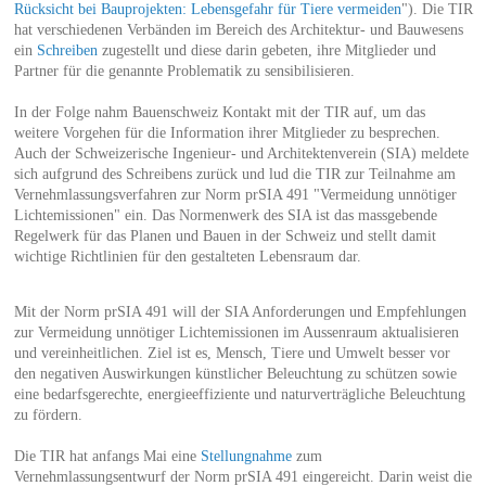
Rücksicht bei Bauprojekten: Lebensgefahr für Tiere vermeiden
"). Die TIR
hat verschiedenen Verbänden im Bereich des Architektur- und Bauwesens
ein
Schreiben
zugestellt und diese darin gebeten, ihre Mitglieder und
Partner für die genannte Problematik zu sensibilisieren.
In der Folge nahm Bauenschweiz Kontakt mit der TIR auf, um das
weitere Vorgehen für die Information ihrer Mitglieder zu besprechen.
Auch der Schweizerische Ingenieur- und Architektenverein (SIA) meldete
sich aufgrund des Schreibens zurück und lud die TIR zur Teilnahme am
Vernehmlassungsverfahren zur Norm prSIA 491 "Vermeidung unnötiger
Lichtemissionen" ein. Das Normenwerk des SIA ist das massgebende
Regelwerk für das Planen und Bauen in der Schweiz und stellt damit
wichtige Richtlinien für den gestalteten Lebensraum dar.
Mit der Norm prSIA 491 will der SIA Anforderungen und Empfehlungen
zur Vermeidung unnötiger Lichtemissionen im Aussenraum aktualisieren
und vereinheitlichen. Ziel ist es, Mensch, Tiere und Umwelt besser vor
den negativen Auswirkungen künstlicher Beleuchtung zu schützen sowie
eine bedarfsgerechte, energieeffiziente und naturverträgliche Beleuchtung
zu fördern.
Die TIR hat anfangs Mai eine
Stellungnahme
zum
Vernehmlassungsentwurf der Norm prSIA 491 eingereicht. Darin weist die