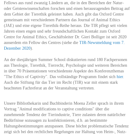
Fellows aus rund zwanzig Ländern an, die in den Bereichen der Natur-
oder Geisteswissenschaften forschen und einen herausragenden Beitrag auf
dem Gebiet der Tierethik geleistet haben. Auch gibt das Oxford Centre
gemeinsam mit verschiedenen Partnern das Journal of Animal Ethics
(JAE) und eine eigene Tierethik-Reihe heraus. Die TIR pflegt seit vielen
Jahren einen engen und sehr freundschaftlichen Kontakt zum Oxford
Centre for Animal Ethics, Geschäftsleiter Dr. Gieri Bolliger ist seit 2020
ausserdem ein Fellow des Centres (siehe die
TIR-Newsmeldung vom 7.
Dezember 2020
).
An der diesjährigen Summer School diskutierten rund 180 Fachpersonen
aus Theologie, Tierethik, Tierrecht, Psychologie und weiteren Bereichen
in über 70 Präsentationen verschiedenste Aspekte des Konferenzthemas
"The Ethics of Captivity". Das vollständige Programm findet sich
hier
.
Auch die Stiftung für das Tier im Recht (TIR) war mit einem stark
beachteten Fachreferat an der Veranstaltung vertreten.
Unsere Bibliothekarin und Buchbinderin Moena Zeller sprach in ihrem
Vortrag "Animal modifications to captive conditions" über die
zunehmende Tendenz der Tierindustrie, Tiere zulasten deren natürlicher
Bedürfnisse sozusagen zu konfektionieren, d.h. an bestimmte
Haltungsbestimmungen anzupassen. Diese höchst problematische Tendenz
zeigt sich bei den rechtlichen Regelungen zur Haltung von Heim-, Nutz-