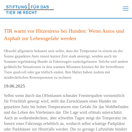
TIR warnt vor Hitzestress bei Hunden: Wenn Autos und
Asphalt zur Lebensgefahr werden
Obwohl allgemein bekannt sein sollte, dass die Temperatur in einem an der
Sonne geparkten Auto innert kurzer Zeit stark ansteigt, werden auch im
Sommer regelmässig Hunde in Fahrzeugen zurückgelassen. Solche und andere
gefährliche Situationen in den warmen Monaten können für die betroffenen
Tiere qualvoll oder gar tödlich enden. Ihre Halter haben zudem mit
strafrechtlichen Konsequenzen zu rechnen.
19.06.2025
Selbst wenn durch das Offenlassen schmaler Fensterspalten vermeintlich
für Frischluft gesorgt wird, stellt das Zurücklassen eines Hundes im
geparkten Auto bei hohen Temperaturen eine Gefahr für das Wohlbefinden
und das Leben des Vierbeiners dar. Die Lage wird oftmals unterschätzt.
Auch an wolkenbedeckten, aber schwülen Tagen steigt die Temperatur im
Innern eines Fahrzeugs erheblich an, wodurch selbst schattige Parkplätze
oder Parkhäuser zur Hitzefalle werden. Die zu geringe Luftzufuhr hindert