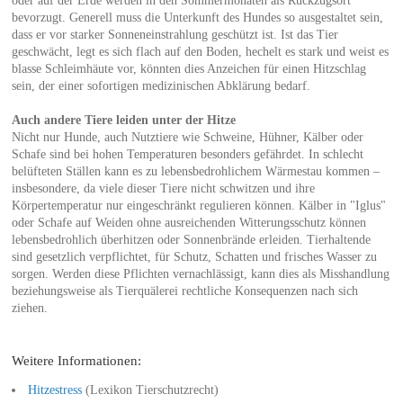
oder auf der Erde werden in den Sommermonaten als Rückzugsort
bevorzugt. Generell muss die Unterkunft des Hundes so ausgestaltet sein,
dass er vor starker Sonneneinstrahlung geschützt ist. Ist das Tier
geschwächt, legt es sich flach auf den Boden, hechelt es stark und weist es
blasse Schleimhäute vor, könnten dies Anzeichen für einen Hitzschlag
sein, der einer sofortigen medizinischen Abklärung bedarf.
Auch andere Tiere leiden unter der Hitze
Nicht nur Hunde, auch Nutztiere wie Schweine, Hühner, Kälber oder
Schafe sind bei hohen Temperaturen besonders gefährdet. In schlecht
belüfteten Ställen kann es zu lebensbedrohlichem Wärmestau kommen –
insbesondere, da viele dieser Tiere nicht schwitzen und ihre
Körpertemperatur nur eingeschränkt regulieren können. Kälber in "Iglus"
oder Schafe auf Weiden ohne ausreichenden Witterungsschutz können
lebensbedrohlich überhitzen oder Sonnenbrände erleiden. Tierhaltende
sind gesetzlich verpflichtet, für Schutz, Schatten und frisches Wasser zu
sorgen. Werden diese Pflichten vernachlässigt, kann dies als Misshandlung
beziehungsweise als Tierquälerei rechtliche Konsequenzen nach sich
ziehen.
Weitere Informationen:
Hitzestress
(Lexikon Tierschutzrecht)