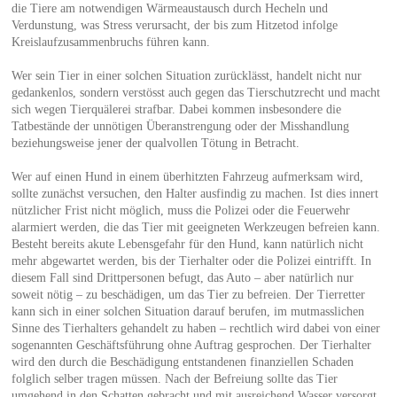
die Tiere am notwendigen Wärmeaustausch durch Hecheln und
Verdunstung, was Stress verursacht, der bis zum Hitzetod infolge
Kreislaufzusammenbruchs führen kann.
Wer sein Tier in einer solchen Situation zurücklässt, handelt nicht nur
gedankenlos, sondern verstösst auch gegen das Tierschutzrecht und macht
sich wegen Tierquälerei strafbar. Dabei kommen insbesondere die
Tatbestände der unnötigen Überanstrengung oder der Misshandlung
beziehungsweise jener der qualvollen Tötung in Betracht.
Wer auf einen Hund in einem überhitzten Fahrzeug aufmerksam wird,
sollte zunächst versuchen, den Halter ausfindig zu machen. Ist dies innert
nützlicher Frist nicht möglich, muss die Polizei oder die Feuerwehr
alarmiert werden, die das Tier mit geeigneten Werkzeugen befreien kann.
Besteht bereits akute Lebensgefahr für den Hund, kann natürlich nicht
mehr abgewartet werden, bis der Tierhalter oder die Polizei eintrifft. In
diesem Fall sind Drittpersonen befugt, das Auto – aber natürlich nur
soweit nötig – zu beschädigen, um das Tier zu befreien. Der Tierretter
kann sich in einer solchen Situation darauf berufen, im mutmasslichen
Sinne des Tierhalters gehandelt zu haben – rechtlich wird dabei von einer
sogenannten Geschäftsführung ohne Auftrag gesprochen. Der Tierhalter
wird den durch die Beschädigung entstandenen finanziellen Schaden
folglich selber tragen müssen. Nach der Befreiung sollte das Tier
umgehend in den Schatten gebracht und mit ausreichend Wasser versorgt