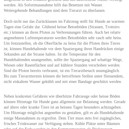
werden. Als Sofortmassnahme hilft das Benetzen mit Wasser.
Weitergehende Behandlungen sind dem Tierarzt zu überlassen.
Doch nicht nur das Zurücklassen im Fahrzeug stellt für Hunde an warmen
Tagen eine Gefahr dar. Glühend heisse Betonböden (Strassen, Trottoirs
etc.) können an ihren Pfoten zu Verbrennungen führen. Auch bei relativ
angenehmen Lufttemperaturen werden Betonböden sehr rasch sehr heiss.
Um festzustellen, ob die Oberfläche zu heiss für die Pfoten ihres Tieres
ist, können Hundehaltende vor dem Spaziergang ihren Handrücken einige
Sekunden auf die Strasse halten. Ist die Temperatur für den
Hundehaltenden unangenehm, sollte der Spaziergang auf schattige Wege,
Wiesen oder Rasenflächen und auf kühlere Stunden verschoben werden.
Sind die Pfoten bereits verbrannt, ist ein Tierarztbesuch unumgänglich.
Bis zum Tierarzttermin können die betroffenen Stellen unter fliessendem,
nicht eiskaltem Wasser gekühlt und mit einer Bandage geschützt werden.
Neben konkreten Gefahren wie überhitzte Fahrzeuge oder heisse Böden
können Hitzetage für Hunde ganz allgemein zur Belastung werden. Gerade
auf ältere oder kranke Tiere ist an heissen Tagen besonders achtzugeben.
Um Hitzetage möglichst angenehm zu gestalten, gilt es als Hundehaltende
einige Massnahmen zu ergreifen. Dem Tier muss stets frei zugängliches,
frisches Trinkwasser zur Verfügung stehen. Kühle Plätze unter Bäumen