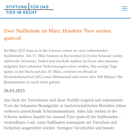
Zwei Stallbrände im März: Hunderte Tiere sterben
qualvoll
Im März 2025 kam es in der Schweiz erneut zu zwei verheerenden
Stallbränden: Am 15. März brannte in Richenthal (LU) eine Scheune nieder,
zahlreiche Schweine, Ferkel und ein Kalb starben im Feuer oder mussten
aufgrund ihrer schweren Verbrennungen erlöst werden. Nur wenige Tage
später, in der Nacht auf den 20. März, zerstörte ein Brand in
Niederhelfenschwil (SG) einen Hühnerstall und tötete über 300 Hühner. Die
Brandursache ist noch nicht geklärt.
26.03.2025
Aus Sicht des Tierschutzes sind diese Vorfälle tragisch und inakzeptabel.
Trotz der bekannten Brandgefahr in landwirtschaftlichen Betrieben fehlen
vielerorts ausreichende Schutzmassnahmen. Jedes Jahr sterben in der
Schweiz mehrere hundert bis tausend Tiere qualvoll bei Stallbränden -
vermeidbares Leid, wenn Stallbauten konsequent auf Tierschutz und
Sicherheit ausgerichtet würden. Strengere Vorschriften und bessere