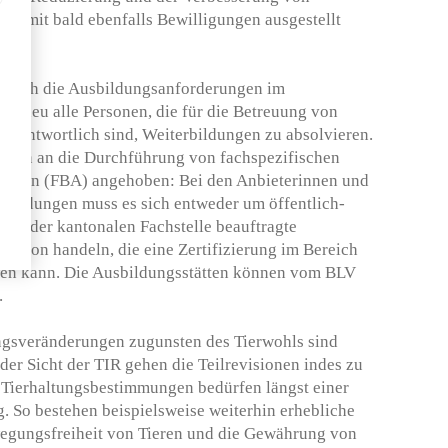
 damit bald ebenfalls Bewilligungen ausgestellt
ch auch die Ausbildungsanforderungen im
en neu alle Personen, die für die Betreuung von
verantwortlich sind, Weiterbildungen zu absolvieren.
ngen an die Durchführung von fachspezifischen
ungen (FBA) angehoben: Bei den Anbieterinnen und
sbildungen muss es sich entweder um öffentlich-
e von der kantonalen Fachstelle beauftragte
sation handeln, die eine Zertifizierung im Bereich
en kann. Die Ausbildungsstätten können vom BLV
.
gsveränderungen zugunsten des Tierwohls sind
der Sicht der TIR gehen die Teilrevisionen indes zu
 Tierhaltungsbestimmungen bedürfen längst einer
 So bestehen beispielsweise weiterhin erhebliche
egungsfreiheit von Tieren und die Gewährung von