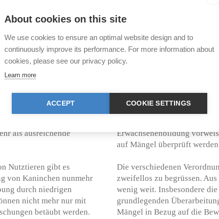
Tierversuchen dienen, können
About cookies on this site
otskatalog zum Einsatz
werden.
 Zäumungen mit gezähnten,
We use cookies to ensure an optimal website design and to
eilen, wie Nasenbügel und
Revidiert wurden schliessli
continuously improve its performance. For more information about
enbein aufliegen. Ebenso
Veterinärbereich. So etwa hab
cookies, please see our privacy policy.
fkantigen Gebissen wie Draht-
mehr als fünf Tieren pro Tag 
Learn more
ng des Verbotskatalogs mit
Weiter wurden die Anforderu
erdesport" von Nationalrätin
berufsunabhängigen Ausbild
it mit der TIR erarbeitet und
Anbietern entsprechender Au
ACCEPT
COOKIE SETTINGS
dass der für Equiden
rechtliche Institutionen, ein
en Artgenossen beziehen
Organisation oder eine Organi
mehr als ausreichende
Erwachsenenbildung vorweis
auf Mängel überprüft werden
n Nutztieren gibt es
Die verschiedenen Verordnun
ung von Kaninchen nunmehr
zweifellos zu begrüssen. Aus 
bung durch niedrigen
wenig weit. Insbesondere die
nnen nicht mehr nur mit
grundlegenden Überarbeitung.
schungen betäubt werden.
Mängel in Bezug auf die Bew