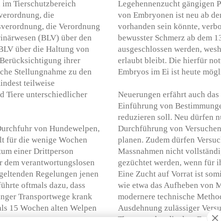
 im Tierschutzbereich
Legehennenzucht gängigen P
zverordnung, die
von Embryonen ist neu ab de
sverordnung, die Verordnung
vorhanden sein könnte, verb
rinärwesen (BLV) über den
bewusster Schmerz ab dem 13
 BLV über die Haltung von
ausgeschlossen werden, wesha
 Berücksichtigung ihrer
erlaubt bleibt. Die hierfür 
sche Stellungnahme zu den
Embryos im Ei ist heute mögl
indest teilweise
 Tiere unterschiedlicher
Neuerungen erfährt auch das 
Einführung von Bestimmungen
reduzieren soll. Neu dürfen n
 Durchfuhr von Hundewelpen,
Durchführung von Versuchen 
ilt für die wenige Wochen
planen. Zudem dürfen Versuch
ntum einer Drittperson
Massnahmen nicht vollständi
er dem verantwortungslosen
gezüchtet werden, wenn für i
 geltenden Regelungen jenen
Eine Zucht auf Vorrat ist so
führte oftmals dazu, dass
wie etwa das Aufheben von 
nger Transportwege krank
modernere technische Method
r als 15 Wochen alten Welpen
Ausdehnung zulässiger Versu
Tierversuche, die dem Ersatz