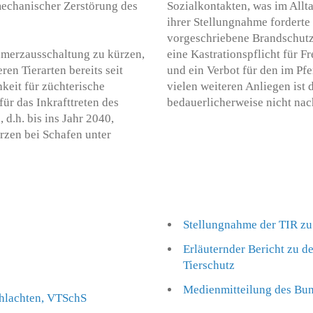
mechanischer Zerstörung des
Sozialkontakten, was im Allt
ihrer Stellungnahme forderte
vorgeschriebene Brandschutz
hmerzausschaltung zu kürzen,
eine Kastrationspflicht für F
ren Tierarten bereits seit
und ein Verbot für den im Pf
keit für züchterische
vielen weiteren Anliegen ist
r das Inkrafttreten des
bedauerlicherweise nicht n
 d.h. bis ins Jahr 2040,
rzen bei Schafen unter
Stellungnahme der TIR z
Erläuternder Bericht zu 
Tierschutz
Medienmitteilung des Bu
chlachten, VTSchS