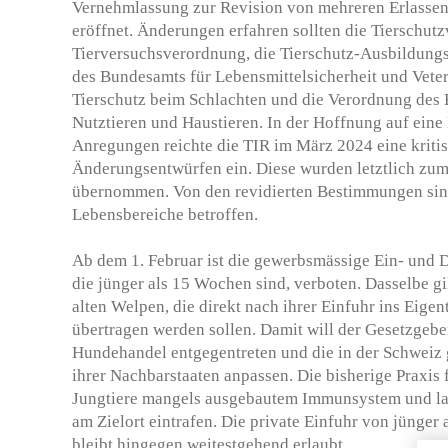
Vernehmlassung zur Revision von mehreren Erlassen
eröffnet. Änderungen erfahren sollten die Tierschut
Tierversuchsverordnung, die Tierschutz-Ausbildung
des Bundesamts für Lebensmittelsicherheit und Vete
Tierschutz beim Schlachten und die Verordnung des
Nutztieren und Haustieren. In der Hoffnung auf eine
Anregungen reichte die TIR im März 2024 eine kriti
Änderungsentwürfen ein. Diese wurden letztlich zum
übernommen. Von den revidierten Bestimmungen sind
Lebensbereiche betroffen.
Ab dem 1. Februar ist die gewerbsmässige Ein- und
die jünger als 15 Wochen sind, verboten. Dasselbe g
alten Welpen, die direkt nach ihrer Einfuhr ins Eige
übertragen werden sollen. Damit will der Gesetzgeb
Hundehandel entgegentreten und die in der Schweiz
ihrer Nachbarstaaten anpassen. Die bisherige Praxis 
Jungtiere mangels ausgebautem Immunsystem und la
am Zielort eintrafen. Die private Einfuhr von jünge
bleibt hingegen weitestgehend erlaubt.