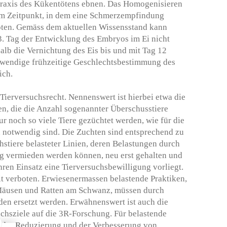
raxis des Kükentötens ebnen. Das Homogenisieren
m Zeitpunkt, in dem eine Schmerzempfindung
oten. Gemäss dem aktuellen Wissensstand kann
. Tag der Entwicklung des Embryos im Ei nicht
lb die Vernichtung des Eis bis und mit Tag 12
notwendige frühzeitige Geschlechtsbestimmung des
ich.
Tierversuchsrecht. Nennenswert ist hierbei etwa die
, die die Anzahl sogenannter Überschusstiere
ur noch so viele Tiere gezüchtet werden, wie für die
notwendig sind. Die Zuchten sind entsprechend zu
stiere belasteter Linien, deren Belastungen durch
g vermieden werden können, neu erst gehalten und
hren Einsatz eine Tierversuchsbewilligung vorliegt.
mit verboten. Erwiesenermassen belastende Praktiken,
Mäusen und Ratten am Schwanz, müssen durch
en ersetzt werden. Erwähnenswert ist auch die
chsziele auf die 3R-Forschung. Für belastende
, der Reduzierung und der Verbesserung von