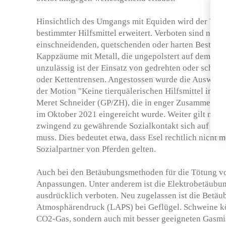
Hinsichtlich des Umgangs mit Equiden wird der Verb
bestimmter Hilfsmittel erweitert. Verboten sind neu
einschneidenden, quetschenden oder harten Bestandt
Kappzäume mit Metall, die ungepolstert auf dem Nas
unzulässig ist der Einsatz von gedrehten oder schar
oder Kettentrensen. Angestossen wurde die Ausweitu
der Motion "Keine tierquälerischen Hilfsmittel im Pf
Meret Schneider (GP/ZH), die in enger Zusammenarbe
im Oktober 2021 eingereicht wurde. Weiter gilt neu, 
zwingend zu gewährende Sozialkontakt sich auf ein
muss. Dies bedeutet etwa, dass Esel rechtlich nicht 
Sozialpartner von Pferden gelten.
Auch bei den Betäubungsmethoden für die Tötung vo
Anpassungen. Unter anderem ist die Elektrobetäub
ausdrücklich verboten. Neu zugelassen ist die Betäu
Atmosphärendruck (LAPS) bei Geflügel. Schweine kö
CO2-Gas, sondern auch mit besser geeigneten Gasmi