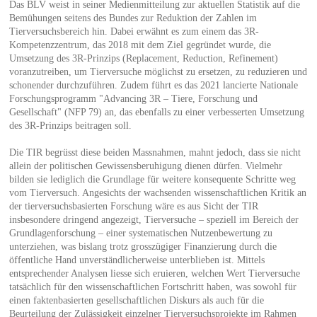
Das BLV weist in seiner Medienmitteilung zur aktuellen Statistik auf die
Bemühungen seitens des Bundes zur Reduktion der Zahlen im
Tierversuchsbereich hin. Dabei erwähnt es zum einem das 3R-
Kompetenzzentrum, das 2018 mit dem Ziel gegründet wurde, die
Umsetzung des 3R-Prinzips (Replacement, Reduction, Refinement)
voranzutreiben, um Tierversuche möglichst zu ersetzen, zu reduzieren und
schonender durchzuführen. Zudem führt es das 2021 lancierte Nationale
Forschungsprogramm "Advancing 3R – Tiere, Forschung und
Gesellschaft" (NFP 79) an, das ebenfalls zu einer verbesserten Umsetzung
des 3R-Prinzips beitragen soll.
Die TIR begrüsst diese beiden Massnahmen, mahnt jedoch, dass sie nicht
allein der politischen Gewissensberuhigung dienen dürfen. Vielmehr
bilden sie lediglich die Grundlage für weitere konsequente Schritte weg
vom Tierversuch. Angesichts der wachsenden wissenschaftlichen Kritik an
der tierversuchsbasierten Forschung wäre es aus Sicht der TIR
insbesondere dringend angezeigt, Tierversuche – speziell im Bereich der
Grundlagenforschung – einer systematischen Nutzenbewertung zu
unterziehen, was bislang trotz grosszügiger Finanzierung durch die
öffentliche Hand unverständlicherweise unterblieben ist. Mittels
entsprechender Analysen liesse sich eruieren, welchen Wert Tierversuche
tatsächlich für den wissenschaftlichen Fortschritt haben, was sowohl für
einen faktenbasierten gesellschaftlichen Diskurs als auch für die
Beurteilung der Zulässigkeit einzelner Tierversuchsprojekte im Rahmen