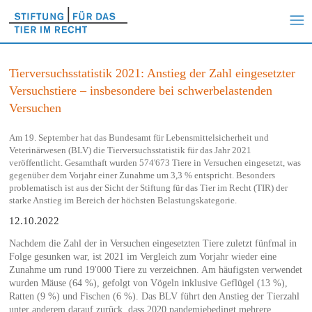
Tierversuchsstatistik 2021: Anstieg der Zahl eingesetzter
Versuchstiere – insbesondere bei schwerbelastenden
Versuchen
Am 19. September hat das Bundesamt für Lebensmittelsicherheit und
Veterinärwesen (BLV) die Tierversuchsstatistik für das Jahr 2021
veröffentlicht. Gesamthaft wurden 574'673 Tiere in Versuchen eingesetzt, was
gegenüber dem Vorjahr einer Zunahme um 3,3 % entspricht. Besonders
problematisch ist aus der Sicht der Stiftung für das Tier im Recht (TIR) der
starke Anstieg im Bereich der höchsten Belastungskategorie.
12.10.2022
Nachdem die Zahl der in Versuchen eingesetzten Tiere zuletzt fünfmal in
Folge gesunken war, ist 2021 im Vergleich zum Vorjahr wieder eine
Zunahme um rund 19'000 Tiere zu verzeichnen. Am häufigsten verwendet
wurden Mäuse (64 %), gefolgt von Vögeln inklusive Geflügel (13 %),
Ratten (9 %) und Fischen (6 %). Das BLV führt den Anstieg der Tierzahl
unter anderem darauf zurück, dass 2020 pandemiebedingt mehrere