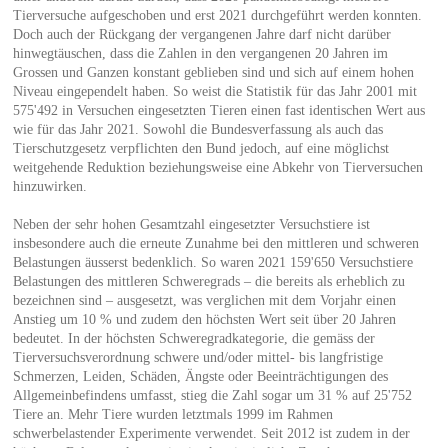
Tierversuche aufgeschoben und erst 2021 durchgeführt werden konnten.
Doch auch der Rückgang der vergangenen Jahre darf nicht darüber
hinwegtäuschen, dass die Zahlen in den vergangenen 20 Jahren im
Grossen und Ganzen konstant geblieben sind und sich auf einem hohen
Niveau eingependelt haben. So weist die Statistik für das Jahr 2001 mit
575'492 in Versuchen eingesetzten Tieren einen fast identischen Wert aus
wie für das Jahr 2021. Sowohl die Bundesverfassung als auch das
Tierschutzgesetz verpflichten den Bund jedoch, auf eine möglichst
weitgehende Reduktion beziehungsweise eine Abkehr von Tierversuchen
hinzuwirken.
Neben der sehr hohen Gesamtzahl eingesetzter Versuchstiere ist
insbesondere auch die erneute Zunahme bei den mittleren und schweren
Belastungen äusserst bedenklich. So waren 2021 159'650 Versuchstiere
Belastungen des mittleren Schweregrads – die bereits als erheblich zu
bezeichnen sind – ausgesetzt, was verglichen mit dem Vorjahr einen
Anstieg um 10 % und zudem den höchsten Wert seit über 20 Jahren
bedeutet. In der höchsten Schweregradkategorie, die gemäss der
Tierversuchsverordnung schwere und/oder mittel- bis langfristige
Schmerzen, Leiden, Schäden, Ängste oder Beeinträchtigungen des
Allgemeinbefindens umfasst, stieg die Zahl sogar um 31 % auf 25'752
Tiere an. Mehr Tiere wurden letztmals 1999 im Rahmen
schwerbelastender Experimente verwendet. Seit 2012 ist zudem in der