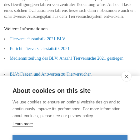
des Bewilligungsverfahren von zentraler Bedeutung wäre. Auf der Basis
eines solchen Evaluationsverfahrens liesse sich dann insbesondere auch ein
schrittweiser Ausstiegsplan aus dem Tierversuchssystem entwickeln.
Weitere Informationen
Tierversuchsstatistik 2021 BLV
Bericht Tierversuchsstatistik 2021
Medienmitteilung des BLV: Anzahl Tierversuche 2021 gestiegen
BLV: Fragen und Antworten zu Tierversuchen
TIR-Argumentarium Tierversuche
About cookies on this site
Kontakt
We use cookies to ensure an optimal website design and to
Stiftung für das Tier im Recht (TIR)
continuously improve its performance. For more information
Rigistrasse 9
about cookies, please see our privacy policy.
CH - 8006 Zürich
+41 (0)43 443 06 43
Learn more
info@tierimrecht.org
Ihre Spende kann von den Steuern abgezogen werden.