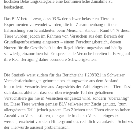
höchsten Belastungskategorie eine kontinuierliche Zunahme zu
beobachten.
Das BLV betont zwar, dass 93 % der schwer belasteten Tiere in
Experimenten verwendet wurden, die im Zusammenhang mit der
Erforschung von Krankheiten beim Menschen standen. Rund 84 % dieser
Tiere wurden jedoch im Rahmen von Versuchen aus dem Bereich der
Grundlagenforschung eingesetzt – einem Forschungsbereich, dessen
Nutzen für die Gesellschaft in der Regel höchst ungewiss und häufig
schwierig einzuordnen ist. Entsprechende Versuche bereiten in Bezug auf
ihre Rechtfertigung daher besondere Schwierigkeiten.
Die Statistik weist zudem für das Berichtsjahr 1'298'021 in Schweizer
Versuchstierhaltungen geborene beziehungsweise aus dem Ausland
importierte Versuchstiere aus. Angesichts der Zahl eingesetzter Tiere lässt
sich daraus ableiten, dass der überwiegende Teil der gehaltenen
Versuchstiere gar nie in Versuchen eingesetzt wird, sondern "überzählig"
ist. Diese Tiere werden gemäss BLV teilweise zur Zucht genutzt, "zum
allergrössten Teil" jedoch getötet. Das Züchten und Töten einer so hohen
Anzahl von Versuchstieren, die gar nie in einem Versuch eingesetzt
werden, erscheint vor dem Hintergrund des rechtlich verankerten Schutzes
der Tierwürde äusserst problematisch.