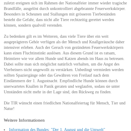
zuletzt ereignen sich im Rahmen der Nationalfeier immer wieder tragische
Brandfälle, ausgelöst durch unkontrolliert abgebrannte Feuerwerkskörper.
Besonders in Scheunen und Stallungen mit grösseren Tierbeständen
besteht die Gefahr, dass nicht alle Tiere rechtzeitig gerettet werden
können, sondern qualvoll verenden.
Zu bedenken gilt es im Weiteren, dass viele Tiere über ein weit
ausgeprägteres Gehör verfügen als der Mensch und Knallgeräusche daher
intensiver erleben. Auch der Geruch von gezündeten Feuerwerkskörpern
kann einen Fluchtinstinkt auslösen. Aus diesem Grund ist es ratsam,
Heimtiere wie vor allem Hunde und Katzen abends im Haus zu betreuen.
Dabei sollte man sich möglichst natürlich verhalten, um die Angst des
Vierbeiners nicht ungewollt zu verstärken. Unbedingt vermieden werden
sollten Spaziergänge oder das Gewähren von Freilauf nach dem
Eindämmern der 1. Augustnacht. Empfindliche Hunde können durch
unerwartetes Knallen in Panik geraten und weglaufen, sodass sie unter
Umständen nicht mehr in der Lage sind, den Rückweg zu finden.
Die TIR wünscht einen friedlichen Nationalfeiertag für Mensch, Tier und
Natur!
Weitere Informationen
Information des Bundes: "Der 1. August und die Umwelt"