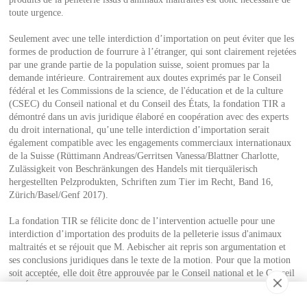
toute urgence.
Seulement avec une telle interdiction d’importation on peut éviter que les
formes de production de fourrure à l’étranger, qui sont clairement rejetées
par une grande partie de la population suisse, soient promues par la
demande intérieure. Contrairement aux doutes exprimés par le Conseil
fédéral et les Commissions de la science, de l'éducation et de la culture
(CSEC) du Conseil national et du Conseil des États, la fondation TIR a
démontré dans un avis juridique élaboré en coopération avec des experts
du droit international, qu’une telle interdiction d’importation serait
également compatible avec les engagements commerciaux internationaux
de la Suisse (Rüttimann Andreas/Gerritsen Vanessa/Blattner Charlotte,
Zulässigkeit von Beschränkungen des Handels mit tierquälerisch
hergestellten Pelzprodukten, Schriften zum Tier im Recht, Band 16,
Zürich/Basel/Genf 2017).
La fondation TIR se félicite donc de l’intervention actuelle pour une
interdiction d’importation des produits de la pelleterie issus d'animaux
maltraités et se réjouit que M. Aebischer ait repris son argumentation et
ses conclusions juridiques dans le texte de la motion. Pour que la motion
soit acceptée, elle doit être approuvée par le Conseil national et le Conseil
des États. La fondation TIR lance un appel aux deux Conseils à faire droit
à la motion et à donner un signal pour la protection des animaux.