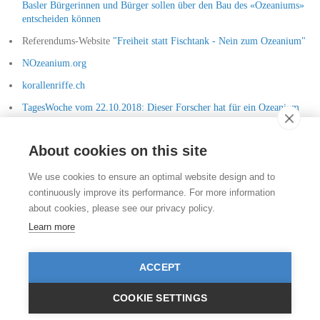
Basler Bürgerinnen und Bürger sollen über den Bau des «Ozeaniums»
entscheiden können
Referendums-Website
"Freiheit statt Fischtank - Nein zum Ozeanium"
NOzeanium.org
korallenriffe.ch
TagesWoche vom 22.10.2018: Dieser Forscher hat für ein Ozeanium
gearbeitet und bekämpft heute das Basler Projekt
About cookies on this site
Kontakt
We use cookies to ensure an optimal website design and to
Stiftung für das Tier im Recht (TIR)
continuously improve its performance. For more information
Rigistrasse 9
about cookies, please see our privacy policy.
CH - 8006 Zürich
+41 (0)43 443 06 43
Learn more
info@tierimrecht.org
Ihre Spende kann von den Steuern abgezogen werden.
ACCEPT
IBAN: CH17 0900 0000 8770 0700 7, PostFinance CHF
IBAN: CH39 0900 0000 9113 3025 5, PostFinance EUR
IBAN: CH22 8080 8001 5799 0350 4, Raiffeisenbank CHF
COOKIE SETTINGS
© TIR / Impressum und Datenschutz