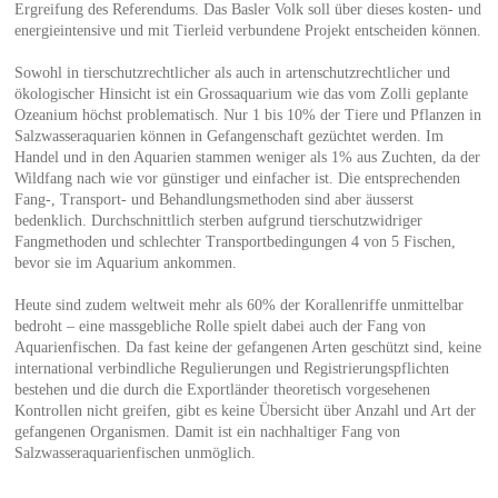
Ergreifung des Referendums. Das Basler Volk soll über dieses kosten- und
energieintensive und mit Tierleid verbundene Projekt entscheiden können.
Sowohl in tierschutzrechtlicher als auch in artenschutzrechtlicher und
ökologischer Hinsicht ist ein Grossaquarium wie das vom Zolli geplante
Ozeanium höchst problematisch. Nur 1 bis 10% der Tiere und Pflanzen in
Salzwasseraquarien können in Gefangenschaft gezüchtet werden. Im
Handel und in den Aquarien stammen weniger als 1% aus Zuchten, da der
Wildfang nach wie vor günstiger und einfacher ist. Die entsprechenden
Fang-, Transport- und Behandlungsmethoden sind aber äusserst
bedenklich. Durchschnittlich sterben aufgrund tierschutzwidriger
Fangmethoden und schlechter Transportbedingungen 4 von 5 Fischen,
bevor sie im Aquarium ankommen.
Heute sind zudem weltweit mehr als 60% der Korallenriffe unmittelbar
bedroht – eine massgebliche Rolle spielt dabei auch der Fang von
Aquarienfischen. Da fast keine der gefangenen Arten geschützt sind, keine
international verbindliche Regulierungen und Registrierungspflichten
bestehen und die durch die Exportländer theoretisch vorgesehenen
Kontrollen nicht greifen, gibt es keine Übersicht über Anzahl und Art der
gefangenen Organismen. Damit ist ein nachhaltiger Fang von
Salzwasseraquarienfischen unmöglich.