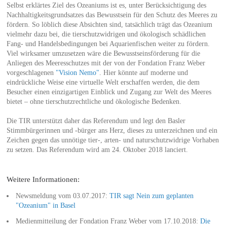
Selbst erklärtes Ziel des Ozeaniums ist es, unter Berücksichtigung des
Nachhaltigkeitsgrundsatzes das Bewusstsein für den Schutz des Meeres zu
fördern. So löblich diese Absichten sind, tatsächlich trägt das Ozeanium
vielmehr dazu bei, die tierschutzwidrigen und ökologisch schädlichen
Fang- und Handelsbedingungen bei Aquarienfischen weiter zu fördern.
Viel wirksamer umzusetzen wäre die Bewusstseinsförderung für die
Anliegen des Meeresschutzes mit der von der Fondation Franz Weber
vorgeschlagenen
"Vision Nemo"
. Hier könnte auf moderne und
eindrückliche Weise eine virtuelle Welt erschaffen werden, die dem
Besucher einen einzigartigen Einblick und Zugang zur Welt des Meeres
bietet – ohne tierschutzrechtliche und ökologische Bedenken.
Die TIR unterstützt daher das Referendum und legt den Basler
Stimmbürgerinnen und -bürger ans Herz, dieses zu unterzeichnen und ein
Zeichen gegen das unnötige tier-, arten- und naturschutzwidrige Vorhaben
zu setzen. Das Referendum wird am 24. Oktober 2018 lanciert.
Weitere Informationen:
Newsmeldung vom 03.07.2017:
TIR sagt Nein zum geplanten
"Ozeanium" in Basel
Medienmitteilung der Fondation Franz Weber vom 17.10.2018:
Die