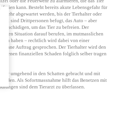
olizei oder die Feuerwehr zu alarmieren, die das Tier
freien kann. Besteht bereits akute Lebensgefahr für
ht mehr abgewartet werden, bis der Tierhalter oder
em Fall sind Drittpersonen befugt, das Auto – aber
zu beschädigen, um das Tier zu befreien. Der
 solchen Situation darauf berufen, im mutmasslichen
lt zu haben – rechtlich wird dabei von einer
g ohne Auftrag gesprochen. Der Tierhalter wird den
andenen finanziellen Schaden folglich selber tragen
s Tier umgehend in den Schatten gebracht und mit
werden. Als Sofortmassnahme hilft das Benetzen mit
dlungen sind dem Tierarzt zu überlassen.