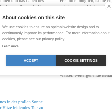
finden und das Leben des
Frist nicht möglich, ist die P
. Auch an wolkenbedeckten,
mit geeigneten Werkzeugen be
 eines Fahrzeugs erheblich
den Hund, kann natürlich nic
About cookies on this site
ser zur Hitzefalle werden.
die Polizei eintrifft. In dies
twendigen Wärmeaustausch
natürlich nur soweit nötig – 
We use cookies to ensure an optimal website design and to
t, der bis zum Hitzetod
Tierretter kann sich in einer
continuously improve its performance. For more information about
Sinne des Tierhalters gehande
cookies, please see our privacy policy.
sogenannten Geschäftsführun
Learn more
handelt nicht nur
durch die Beschädigung entst
chutzrecht und macht sich
müssen.
dere die Tatbestände der
ACCEPT
COOKIE SETTINGS
Tötung in Betracht.
Nach der Befreiung sollte da
ausreichend Wasser versorgt 
Wasser. Weitergehende Behan
nes in der prallen Sonne
r Hitze leidendes Tier zu