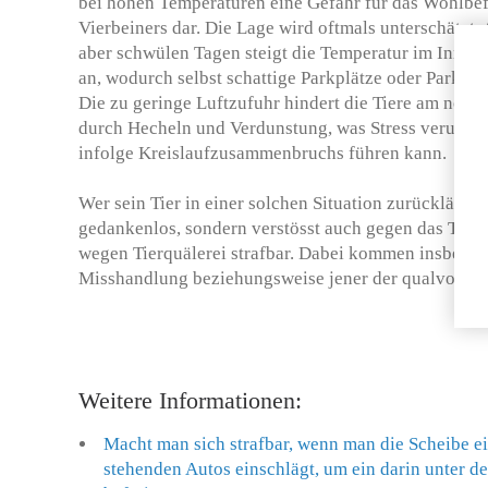
bei hohen Temperaturen eine Gefahr für das Wohlbe
Vierbeiners dar. Die Lage wird oftmals unterschätzt
aber schwülen Tagen steigt die Temperatur im Innern
an, wodurch selbst schattige Parkplätze oder Parkhäu
Die zu geringe Luftzufuhr hindert die Tiere am no
durch Hecheln und Verdunstung, was Stress verursach
infolge Kreislaufzusammenbruchs führen kann.
Wer sein Tier in einer solchen Situation zurücklässt, 
gedankenlos, sondern verstösst auch gegen das Tiers
wegen Tierquälerei strafbar. Dabei kommen insbeson
Misshandlung beziehungsweise jener der qualvollen 
Weitere Informationen:
Macht man sich strafbar, wenn man die Scheibe ei
stehenden Autos einschlägt, um ein darin unter de