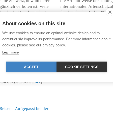
 in die Schweiz, obwohl deren
die Art und Weise der Tötung
gänzlich verboten ist. Viele
internationalen Artenschutza
rben bedroht und unterliegen
für das Tier im Recht (TIR) e
ch die nationale
Wildtier- und -pflanzenarten h
About cookies on this site
lebenden Exemplaren, aber
t und in einigen Fällen sogar
Darüber hinaus sollte auch b
We use cookies to ensure an optimal website design and to
oll kann bei Verstössen
tierquälerischen Spezialitäte
continuously improve its performance. For more information about
beispielsweise Haifischsuppe
cookies, please see our privacy policy.
ihr Leben lassen. Nicht selte
Learn more
 dass sie von Händlern auf
abgetrennt werden. Verzichte
merksam gemacht werden.
von Froschschenkeln, Hummer,
hörden nachfragen, ob die
Singvögeln und weiteren Wildt
ACCEPT
COOKIE SETTINGS
iere erforderlich sind. Erste
Möglichkeit, durch ein tiers
desamt für Veterinärwesen
e bereit (sehen Sie
hier
).
eisen - Aufgepasst bei der