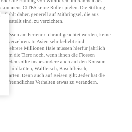
 oder die Haltung von Wildtieren, im Rahmen des
bkommens CITES keine Rolle spielen. Die Stiftung
mpfiehlt daher, generell auf Mitbringsel, die aus
ergestellt sind, zu verzichten.
eim Essen am Ferienort darauf geachtet werden, keine
n zu verzehren. In Asien sehr beliebt sind
n. Mehrere Millionen Haie müssen hierfür jährlich
n leben die Tiere noch, wenn ihnen die Flossen
t werden sollte insbesondere auch auf den Konsum
 Schildkröten, Walfleisch, Buschfleisch,
ierarten. Denn auch auf Reisen gilt: Jeder hat die
chutzfreundliches Verhalten etwas zu verändern.