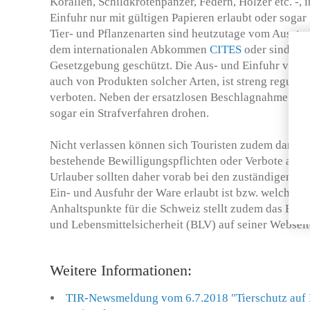
Korallen, Schildkrötenpanzer, Federn, Hölzer etc. -,
Einfuhr nur mit gültigen Papieren erlaubt oder sogar 
Tier- und Pflanzenarten sind heutzutage vom Ausste
dem internationalen Abkommen
CITES
oder sind dur
Gesetzgebung geschützt. Die Aus- und Einfuhr von 
auch von Produkten solcher Arten, ist streng regulier
verboten. Neben der ersatzlosen Beschlagnahme am Z
sogar ein Strafverfahren drohen.
Nicht verlassen können sich Touristen zudem darauf,
bestehende Bewilligungspflichten oder Verbote auf
Urlauber sollten daher vorab bei den zuständigen Be
Ein- und Ausfuhr der Ware erlaubt ist bzw. welche Pap
Anhaltspunkte für die Schweiz stellt zudem das Bun
und Lebensmittelsicherheit (BLV) auf seiner Webseit
Weitere Informationen:
TIR-Newsmeldung vom 6.7.2018 "Tierschutz auf R