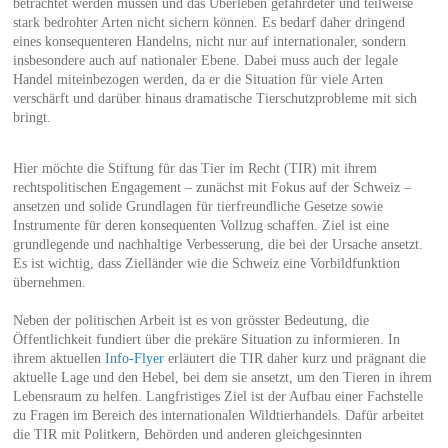
betrachtet werden müssen und das Überleben gefährdeter und teilweise
stark bedrohter Arten nicht sichern können. Es bedarf daher dringend
eines konsequenteren Handelns, nicht nur auf internationaler, sondern
insbesondere auch auf nationaler Ebene. Dabei muss auch der legale
Handel miteinbezogen werden, da er die Situation für viele Arten
verschärft und darüber hinaus dramatische Tierschutzprobleme mit sich
bringt.
Hier möchte die Stiftung für das Tier im Recht (TIR) mit ihrem
rechtspolitischen Engagement – zunächst mit Fokus auf der Schweiz –
ansetzen und solide Grundlagen für tierfreundliche Gesetze sowie
Instrumente für deren konsequenten Vollzug schaffen. Ziel ist eine
grundlegende und nachhaltige Verbesserung, die bei der Ursache ansetzt.
Es ist wichtig, dass Zielländer wie die Schweiz eine Vorbildfunktion
übernehmen.
Neben der politischen Arbeit ist es von grösster Bedeutung, die
Öffentlichkeit fundiert über die prekäre Situation zu informieren. In
ihrem aktuellen
Info-Flyer
erläutert die TIR daher kurz und prägnant die
aktuelle Lage und den Hebel, bei dem sie ansetzt, um den Tieren in ihrem
Lebensraum zu helfen. Langfristiges Ziel ist der Aufbau einer Fachstelle
zu Fragen im Bereich des internationalen Wildtierhandels. Dafür arbeitet
die TIR mit Politkern, Behörden und anderen gleichgesinnten