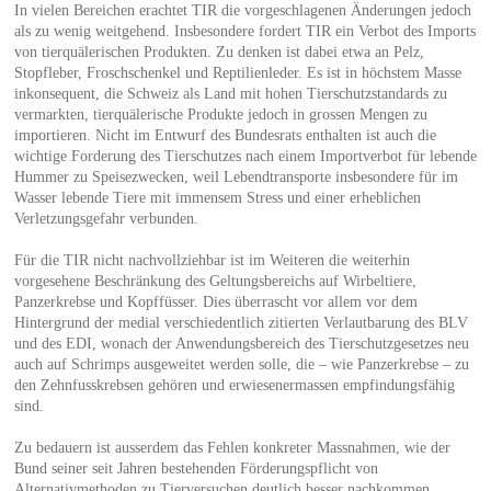
In vielen Bereichen erachtet TIR die vorgeschlagenen Änderungen jedoch
als zu wenig weitgehend. Insbesondere fordert TIR ein Verbot des Imports
von tierquälerischen Produkten. Zu denken ist dabei etwa an Pelz,
Stopfleber, Froschschenkel und Reptilienleder. Es ist in höchstem Masse
inkonsequent, die Schweiz als Land mit hohen Tierschutzstandards zu
vermarkten, tierquälerische Produkte jedoch in grossen Mengen zu
importieren. Nicht im Entwurf des Bundesrats enthalten ist auch die
wichtige Forderung des Tierschutzes nach einem Importverbot für lebende
Hummer zu Speisezwecken, weil Lebendtransporte insbesondere für im
Wasser lebende Tiere mit immensem Stress und einer erheblichen
Verletzungsgefahr verbunden.
Für die TIR nicht nachvollziehbar ist im Weiteren die weiterhin
vorgesehene Beschränkung des Geltungsbereichs auf Wirbeltiere,
Panzerkrebse und Kopffüsser. Dies überrascht vor allem vor dem
Hintergrund der medial verschiedentlich zitierten Verlautbarung des BLV
und des EDI, wonach der Anwendungsbereich des Tierschutzgesetzes neu
auch auf Schrimps ausgeweitet werden solle, die – wie Panzerkrebse – zu
den Zehnfusskrebsen gehören und erwiesenermassen empfindungsfähig
sind.
Zu bedauern ist ausserdem das Fehlen konkreter Massnahmen, wie der
Bund seiner seit Jahren bestehenden Förderungspflicht von
Alternativmethoden zu Tierversuchen deutlich besser nachkommen