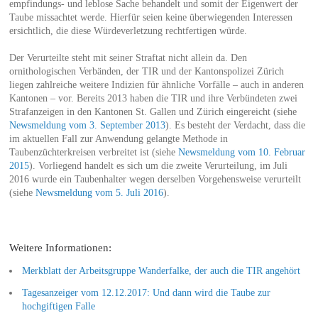
empfindungs- und leblose Sache behandelt und somit der Eigenwert der
Taube missachtet werde. Hierfür seien keine überwiegenden Interessen
ersichtlich, die diese Würdeverletzung rechtfertigen würde.
Der Verurteilte steht mit seiner Straftat nicht allein da. Den
ornithologischen Verbänden, der TIR und der Kantonspolizei Zürich
liegen zahlreiche weitere Indizien für ähnliche Vorfälle – auch in anderen
Kantonen – vor. Bereits 2013 haben die TIR und ihre Verbündeten zwei
Strafanzeigen in den Kantonen St. Gallen und Zürich eingereicht (siehe
Newsmeldung vom 3. September 2013
). Es besteht der Verdacht, dass die
im aktuellen Fall zur Anwendung gelangte Methode in
Taubenzüchterkreisen verbreitet ist (siehe
Newsmeldung vom 10. Februar
2015
). Vorliegend handelt es sich um die zweite Verurteilung, im Juli
2016 wurde ein Taubenhalter wegen derselben Vorgehensweise verurteilt
(siehe
Newsmeldung vom 5. Juli 2016
).
Weitere Informationen:
Merkblatt der Arbeitsgruppe Wanderfalke, der auch die TIR angehört
Tagesanzeiger vom 12.12.2017: Und dann wird die Taube zur
hochgiftigen Falle