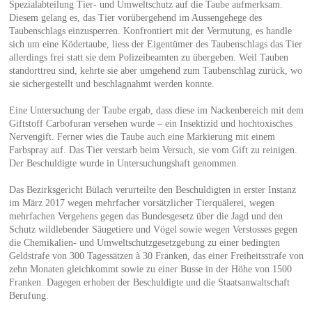
Spezialabteilung Tier- und Umweltschutz auf die Taube aufmerksam.
Diesem gelang es, das Tier vorübergehend im Aussengehege des
Taubenschlags einzusperren. Konfrontiert mit der Vermutung, es handle
sich um eine Ködertaube, liess der Eigentümer des Taubenschlags das Tier
allerdings frei statt sie dem Polizeibeamten zu übergeben. Weil Tauben
standorttreu sind, kehrte sie aber umgehend zum Taubenschlag zurück, wo
sie sichergestellt und beschlagnahmt werden konnte.
Eine Untersuchung der Taube ergab, dass diese im Nackenbereich mit dem
Giftstoff Carbofuran versehen wurde – ein Insektizid und hochtoxisches
Nervengift. Ferner wies die Taube auch eine Markierung mit einem
Farbspray auf. Das Tier verstarb beim Versuch, sie vom Gift zu reinigen.
Der Beschuldigte wurde in Untersuchungshaft genommen.
Das Bezirksgericht Bülach verurteilte den Beschuldigten in erster Instanz
im März 2017 wegen mehrfacher vorsätzlicher Tierquälerei, wegen
mehrfachen Vergehens gegen das Bundesgesetz über die Jagd und den
Schutz wildlebender Säugetiere und Vögel sowie wegen Verstosses gegen
die Chemikalien- und Umweltschutzgesetzgebung zu einer bedingten
Geldstrafe von 300 Tagessätzen à 30 Franken, das einer Freiheitsstrafe von
zehn Monaten gleichkommt sowie zu einer Busse in der Höhe von 1500
Franken. Dagegen erhoben der Beschuldigte und die Staatsanwaltschaft
Berufung.