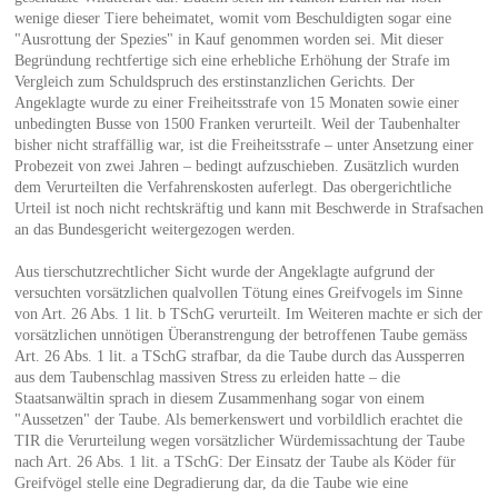
wenige dieser Tiere beheimatet, womit vom Beschuldigten sogar eine
"Ausrottung der Spezies" in Kauf genommen worden sei. Mit dieser
Begründung rechtfertige sich eine erhebliche Erhöhung der Strafe im
Vergleich zum Schuldspruch des erstinstanzlichen Gerichts. Der
Angeklagte wurde zu einer Freiheitsstrafe von 15 Monaten sowie einer
unbedingten Busse von 1500 Franken verurteilt. Weil der Taubenhalter
bisher nicht straffällig war, ist die Freiheitsstrafe – unter Ansetzung einer
Probezeit von zwei Jahren – bedingt aufzuschieben. Zusätzlich wurden
dem Verurteilten die Verfahrenskosten auferlegt. Das obergerichtliche
Urteil ist noch nicht rechtskräftig und kann mit Beschwerde in Strafsachen
an das Bundesgericht weitergezogen werden.
Aus tierschutzrechtlicher Sicht wurde der Angeklagte aufgrund der
versuchten vorsätzlichen qualvollen Tötung eines Greifvogels im Sinne
von Art. 26 Abs. 1 lit. b TSchG verurteilt. Im Weiteren machte er sich der
vorsätzlichen unnötigen Überanstrengung der betroffenen Taube gemäss
Art. 26 Abs. 1 lit. a TSchG strafbar, da die Taube durch das Aussperren
aus dem Taubenschlag massiven Stress zu erleiden hatte – die
Staatsanwältin sprach in diesem Zusammenhang sogar von einem
"Aussetzen" der Taube. Als bemerkenswert und vorbildlich erachtet die
TIR die Verurteilung wegen vorsätzlicher Würdemissachtung der Taube
nach Art. 26 Abs. 1 lit. a TSchG: Der Einsatz der Taube als Köder für
Greifvögel stelle eine Degradierung dar, da die Taube wie eine