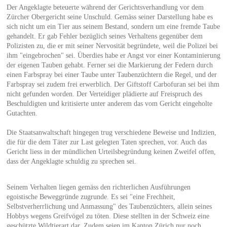
Der Angeklagte beteuerte während der Gerichtsverhandlung vor dem
Zürcher Obergericht seine Unschuld. Gemäss seiner Darstellung habe es
sich nicht um ein Tier aus seinem Bestand, sondern um eine fremde Taube
gehandelt. Er gab Fehler bezüglich seines Verhaltens gegenüber dem
Polizisten zu, die er mit seiner Nervosität begründete, weil die Polizei bei
ihm "eingebrochen" sei. Überdies habe er Angst vor einer Kontaminierung
der eigenen Tauben gehabt. Ferner sei die Markierung der Federn durch
einen Farbspray bei einer Taube unter Taubenzüchtern die Regel, und der
Farbspray sei zudem frei erwerblich. Der Giftstoff Carbofuran sei bei ihm
nicht gefunden worden. Der Verteidiger plädierte auf Freispruch des
Beschuldigten und kritisierte unter anderem das vom Gericht eingeholte
Gutachten.
Die Staatsanwaltschaft hingegen trug verschiedene Beweise und Indizien,
die für die dem Täter zur Last gelegten Taten sprechen, vor. Auch das
Gericht liess in der mündlichen Urteilsbegründung keinen Zweifel offen,
dass der Angeklagte schuldig zu sprechen sei.
Seinem Verhalten liegen gemäss den richterlichen Ausführungen
egoistische Beweggründe zugrunde. Es sei "eine Frechheit,
Selbstverherrlichung und Anmassung" des Taubenzüchters, allein seines
Hobbys wegens Greifvögel zu töten. Diese stellten in der Schweiz eine
geschützte Wildtierart dar. Zudem seien im Kanton Zürich nur noch