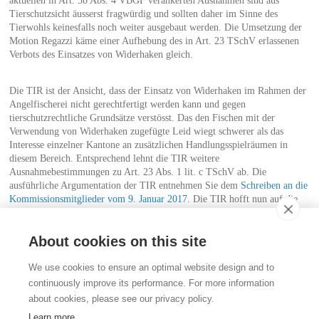
aktuellen in Art. 5b Abs. 4 VBGF verankerten Ausnahmen sind aus
Tierschutzsicht äusserst fragwürdig und sollten daher im Sinne des
Tierwohls keinesfalls noch weiter ausgebaut werden. Die Umsetzung der
Motion Regazzi käme einer Aufhebung des in Art. 23 TSchV erlassenen
Verbots des Einsatzes von Widerhaken gleich.
Die TIR ist der Ansicht, dass der Einsatz von Widerhaken im Rahmen der
Angelfischerei nicht gerechtfertigt werden kann und gegen
tierschutzrechtliche Grundsätze verstösst. Das den Fischen mit der
Verwendung von Widerhaken zugefügte Leid wiegt schwerer als das
Interesse einzelner Kantone an zusätzlichen Handlungsspielräumen in
diesem Bereich. Entsprechend lehnt die TIR weitere
Ausnahmebestimmungen zu Art. 23 Abs. 1 lit. c TSchV ab. Die
ausführliche Argumentation der TIR entnehmen Sie dem
Schreiben an die
Kommissionsmitglieder vom 9. Januar 2017
. Die TIR hofft nun auf die
Ablehnung der Motion Regazzi durch den Ständerat. Dieser wird
voraussichtlich in der Frühjahrssession 2017 über die Motion beraten.
About cookies on this site
Kontakt
We use cookies to ensure an optimal website design and to
Stiftung für das Tier im Recht (TIR)
continuously improve its performance. For more information
Rigistrasse 9
about cookies, please see our privacy policy.
CH - 8006 Zürich
+41 (0)43 443 06 43
Learn more