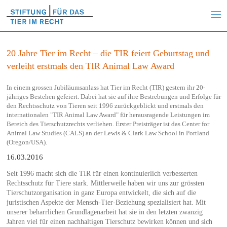
20 Jahre Tier im Recht – die TIR feiert Geburtstag und
verleiht erstmals den TIR Animal Law Award
In einem grossen Jubiläumsanlass hat Tier im Recht (TIR) gestern ihr 20-
jähriges Bestehen gefeiert. Dabei hat sie auf ihre Bestrebungen und Erfolge für
den Rechtsschutz von Tieren seit 1996 zurückgeblickt und erstmals den
internationalen "TIR Animal Law Award" für herausragende Leistungen im
Bereich des Tierschutzrechts verliehen. Erster Preisträger ist das Center for
Animal Law Studies (CALS) an der Lewis & Clark Law School in Portland
(Oregon/USA).
16.03.2016
Seit 1996 macht sich die TIR für einen kontinuierlich verbesserten
Rechtsschutz für Tiere stark. Mittlerweile haben wir uns zur grössten
Tierschutzorganisation in ganz Europa entwickelt, die sich auf die
juristischen Aspekte der Mensch-Tier-Beziehung spezialisiert hat. Mit
unserer beharrlichen Grundlagenarbeit hat sie in den letzten zwanzig
Jahren viel für einen nachhaltigen Tierschutz bewirken können und sich