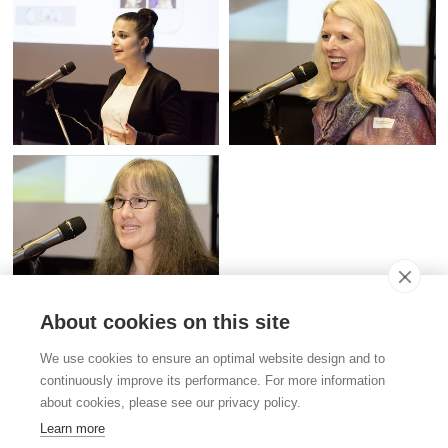
About cookies on this site
Kontakt
We use cookies to ensure an optimal website design and to
Stiftung für das Tier im Recht (TIR)
continuously improve its performance. For more information
Rigistrasse 9
about cookies, please see our privacy policy.
CH - 8006 Zürich
+41 (0)43 443 06 43
Learn more
info@tierimrecht.org