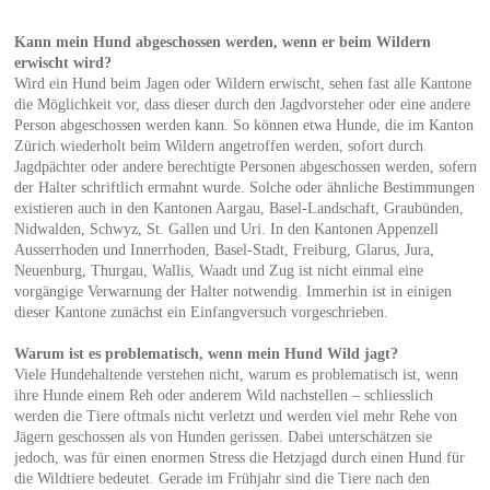
Kann mein Hund abgeschossen werden, wenn er beim Wildern
erwischt wird?
Wird ein Hund beim Jagen oder Wildern erwischt, sehen fast alle Kantone
die Möglichkeit vor, dass dieser durch den Jagdvorsteher oder eine andere
Person abgeschossen werden kann. So können etwa Hunde, die im Kanton
Zürich wiederholt beim Wildern angetroffen werden, sofort durch
Jagdpächter oder andere berechtigte Personen abgeschossen werden, sofern
der Halter schriftlich ermahnt wurde. Solche oder ähnliche Bestimmungen
existieren auch in den Kantonen Aargau, Basel-Landschaft, Graubünden,
Nidwalden, Schwyz, St. Gallen und Uri. In den Kantonen Appenzell
Ausserrhoden und Innerrhoden, Basel-Stadt, Freiburg, Glarus, Jura,
Neuenburg, Thurgau, Wallis, Waadt und Zug ist nicht einmal eine
vorgängige Verwarnung der Halter notwendig. Immerhin ist in einigen
dieser Kantone zunächst ein Einfangversuch vorgeschrieben.
Warum ist es problematisch, wenn mein Hund Wild jagt?
Viele Hundehaltende verstehen nicht, warum es problematisch ist, wenn
ihre Hunde einem Reh oder anderem Wild nachstellen – schliesslich
werden die Tiere oftmals nicht verletzt und werden viel mehr Rehe von
Jägern geschossen als von Hunden gerissen. Dabei unterschätzen sie
jedoch, was für einen enormen Stress die Hetzjagd durch einen Hund für
die Wildtiere bedeutet. Gerade im Frühjahr sind die Tiere nach den