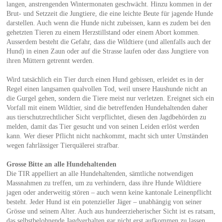
langen, anstrengenden Wintermonaten geschwächt. Hinzu kommen in der
Brut- und Setzzeit die Jungtiere, die eine leichte Beute für jagende Hunde
darstellen. Auch wenn die Hunde nicht zubeissen, kann es zudem bei den
gehetzten Tieren zu einem Herzstillstand oder einem Abort kommen.
Ausserdem besteht die Gefahr, dass die Wildtiere (und allenfalls auch der
Hund) in einen Zaun oder auf die Strasse laufen oder dass Jungtiere von
ihren Müttern getrennt werden.
Wird tatsächlich ein Tier durch einen Hund gebissen, erleidet es in der
Regel einen langsamen qualvollen Tod, weil unsere Haushunde nicht an
die Gurgel gehen, sondern die Tiere meist nur verletzen. Ereignet sich ein
Vorfall mit einem Wildtier, sind die betreffenden Hundehaltenden daher
aus tierschutzrechtlicher Sicht verpflichtet, diesen den Jagdbehörden zu
melden, damit das Tier gesucht und von seinen Leiden erlöst werden
kann. Wer dieser Pflicht nicht nachkommt, macht sich unter Umständen
wegen fahrlässiger Tierquälerei strafbar.
Grosse Bitte an alle Hundehaltenden
Die TIR appelliert an alle Hundehaltenden, sämtliche notwendigen
Massnahmen zu treffen, um zu verhindern, dass ihre Hunde Wildtiere
jagen oder anderweitig stören – auch wenn keine kantonale Leinenpflicht
besteht. Jeder Hund ist ein potenzieller Jäger – unabhängig von seiner
Grösse und seinem Alter. Auch aus hundeerzieherischer Sicht ist es ratsam,
das selbstbelohnende Jagdverhalten gar nicht erst aufkommen zu lassen.