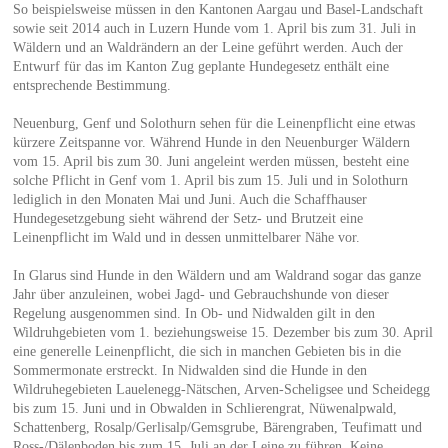
So beispielsweise müssen in den Kantonen Aargau und Basel-Landschaft
sowie seit 2014 auch in Luzern Hunde vom 1. April bis zum 31. Juli in
Wäldern und an Waldrändern an der Leine geführt werden. Auch der
Entwurf für das im Kanton Zug geplante Hundegesetz enthält eine
entsprechende Bestimmung.
Neuenburg, Genf und Solothurn sehen für die Leinenpflicht eine etwas
kürzere Zeitspanne vor. Während Hunde in den Neuenburger Wäldern
vom 15. April bis zum 30. Juni angeleint werden müssen, besteht eine
solche Pflicht in Genf vom 1. April bis zum 15. Juli und in Solothurn
lediglich in den Monaten Mai und Juni. Auch die Schaffhauser
Hundegesetzgebung sieht während der Setz- und Brutzeit eine
Leinenpflicht im Wald und in dessen unmittelbarer Nähe vor.
In Glarus sind Hunde in den Wäldern und am Waldrand sogar das ganze
Jahr über anzuleinen, wobei Jagd- und Gebrauchshunde von dieser
Regelung ausgenommen sind. In Ob- und Nidwalden gilt in den
Wildruhgebieten vom 1. beziehungsweise 15. Dezember bis zum 30. April
eine generelle Leinenpflicht, die sich in manchen Gebieten bis in die
Sommermonate erstreckt. In Nidwalden sind die Hunde in den
Wildruhegebieten Lauelenegg-Nätschen, Arven-Scheligsee und Scheidegg
bis zum 15. Juni und in Obwalden in Schlierengrat, Nüwenalpwald,
Schattenberg, Rosalp/Gerlisalp/Gemsgrube, Bärengraben, Teufimatt und
Ross-/Dälenboden bis zum 15. Juli an der Leine zu führen. Keine