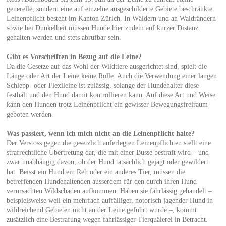
generelle, sondern eine auf einzelne ausgeschilderte Gebiete beschränkte
Leinenpflicht besteht im Kanton Zürich. In Wäldern und an Waldrändern
sowie bei Dunkelheit müssen Hunde hier zudem auf kurzer Distanz
gehalten werden und stets abrufbar sein.
Gibt es Vorschriften in Bezug auf die Leine?
Da die Gesetze auf das Wohl der Wildtiere ausgerichtet sind, spielt die
Länge oder Art der Leine keine Rolle. Auch die Verwendung einer langen
Schlepp- oder Flexileine ist zulässig, solange der Hundehalter diese
festhält und den Hund damit kontrollieren kann. Auf diese Art und Weise
kann den Hunden trotz Leinenpflicht ein gewisser Bewegungsfreiraum
geboten werden.
Was passiert, wenn ich mich nicht an die Leinenpflicht halte?
Der Verstoss gegen die gesetzlich auferlegten Leinenpflichten stellt eine
strafrechtliche Übertretung dar, die mit einer Busse bestraft wird – und
zwar unabhängig davon, ob der Hund tatsächlich gejagt oder gewildert
hat. Beisst ein Hund ein Reh oder ein anderes Tier, müssen die
betreffenden Hundehaltenden ausserdem für den durch ihren Hund
verursachten Wildschaden aufkommen. Haben sie fahrlässig gehandelt –
beispielsweise weil ein mehrfach auffälliger, notorisch jagender Hund in
wildreichend Gebieten nicht an der Leine geführt wurde –, kommt
zusätzlich eine Bestrafung wegen fahrlässiger Tierquälerei in Betracht.