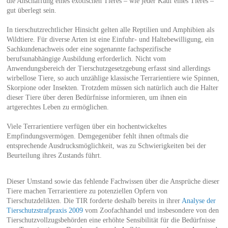
die Anschaffung eines exotischen Tieres – wie jeder Kauf eines Tieres –
gut überlegt sein.
In tierschutzrechtlicher Hinsicht gelten alle Reptilien und Amphibien als
Wildtiere. Für diverse Arten ist eine Einfuhr- und Haltebewilligung, ein
Sachkundenachweis oder eine sogenannte fachspezifische
berufsunabhängige Ausbildung erforderlich. Nicht vom
Anwendungsbereich der Tierschutzgesetzgebung erfasst sind allerdings
wirbellose Tiere, so auch unzählige klassische Terrarientiere wie Spinnen,
Skorpione oder Insekten. Trotzdem müssen sich natürlich auch die Halter
dieser Tiere über deren Bedürfnisse informieren, um ihnen ein
artgerechtes Leben zu ermöglichen.
Viele Terrarientiere verfügen über ein hochentwickeltes
Empfindungsvermögen. Demgegenüber fehlt ihnen oftmals die
entsprechende Ausdrucksmöglichkeit, was zu Schwierigkeiten bei der
Beurteilung ihres Zustands führt.
Dieser Umstand sowie das fehlende Fachwissen über die Ansprüche dieser
Tiere machen Terrarientiere zu potenziellen Opfern von
Tierschutzdelikten. Die TIR forderte deshalb bereits in ihrer
Analyse der
Tierschutzstrafpraxis 2009
vom Zoofachhandel und insbesondere von den
Tierschutzvollzugsbehörden eine erhöhte Sensibilität für die Bedürfnisse