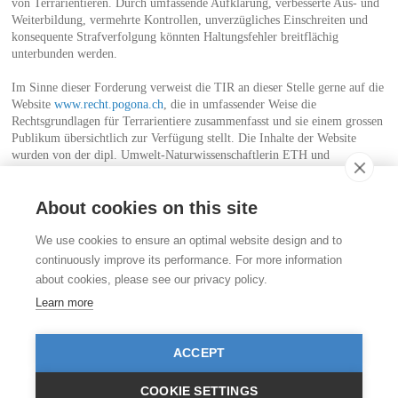
von Terrarientieren. Durch umfassende Aufklärung, verbesserte Aus- und
Weiterbildung, vermehrte Kontrollen, unverzügliches Einschreiten und
konsequente Strafverfolgung könnten Haltungsfehler breitflächig
unterbunden werden.
Im Sinne dieser Forderung verweist die TIR an dieser Stelle gerne auf die
Website
www.recht.pogona.ch
, die in umfassender Weise die
Rechtsgrundlagen für Terrarientiere zusammenfasst und sie einem grossen
Publikum übersichtlich zur Verfügung stellt. Die Inhalte der Website
wurden von der dipl. Umwelt-Naturwissenschaftlerin ETH und
Terrarientierexpertin Sabine Nasitta im Rahmen eines gemeinsamen
Projekts mit der TIR erarbeitet.
About cookies on this site
Kontakt
We use cookies to ensure an optimal website design and to
Stiftung für das Tier im Recht (TIR)
continuously improve its performance. For more information
Rigistrasse 9
about cookies, please see our privacy policy.
CH - 8006 Zürich
+41 (0)43 443 06 43
Learn more
info@tierimrecht.org
Ihre Spende kann von den Steuern abgezogen werden.
ACCEPT
IBAN: CH17 0900 0000 8770 0700 7, PostFinance CHF
IBAN: CH39 0900 0000 9113 3025 5, PostFinance EUR
IBAN: CH22 8080 8001 5799 0350 4, Raiffeisenbank CHF
COOKIE SETTINGS