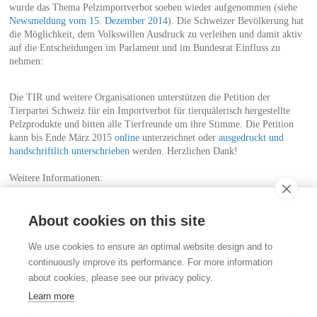
wurde das Thema Pelzimportverbot soeben wieder aufgenommen (siehe
Newsmeldung vom 15. Dezember 2014
). Die Schweizer Bevölkerung hat
die Möglichkeit, dem Volkswillen Ausdruck zu verleihen und damit aktiv
auf die Entscheidungen im Parlament und im Bundesrat Einfluss zu
nehmen:
Die TIR und weitere Organisationen unterstützen die Petition der
Tierpartei Schweiz für ein Importverbot für tierquälerisch hergestellte
Pelzprodukte und bitten alle Tierfreunde um ihre Stimme. Die Petition
kann bis Ende März 2015
online
unterzeichnet oder
ausgedruckt und
handschriftlich unterschrieben
werden. Herzlichen Dank!
Weitere Informationen:
Petition Importverbot für tierquälerisch hergestellte Pelzprodukte
About cookies on this site
Kontakt
We use cookies to ensure an optimal website design and to
Stiftung für das Tier im Recht (TIR)
continuously improve its performance. For more information
Rigistrasse 9
about cookies, please see our privacy policy.
CH - 8006 Zürich
+41 (0)43 443 06 43
Learn more
info@tierimrecht.org