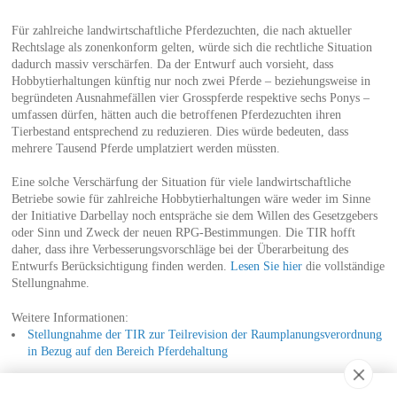
Für zahlreiche landwirtschaftliche Pferdezuchten, die nach aktueller
Rechtslage als zonenkonform gelten, würde sich die rechtliche Situation
dadurch massiv verschärfen. Da der Entwurf auch vorsieht, dass
Hobbytierhaltungen künftig nur noch zwei Pferde – beziehungsweise in
begründeten Ausnahmefällen vier Grosspferde respektive sechs Ponys –
umfassen dürfen, hätten auch die betroffenen Pferdezuchten ihren
Tierbestand entsprechend zu reduzieren. Dies würde bedeuten, dass
mehrere Tausend Pferde umplatziert werden müssten.
Eine solche Verschärfung der Situation für viele landwirtschaftliche
Betriebe sowie für zahlreiche Hobbytierhaltungen wäre weder im Sinne
der Initiative Darbellay noch entspräche sie dem Willen des Gesetzgebers
oder Sinn und Zweck der neuen RPG-Bestimmungen. Die TIR hofft
daher, dass ihre Verbesserungsvorschläge bei der Überarbeitung des
Entwurfs Berücksichtigung finden werden.
Lesen Sie hier
die vollständige
Stellungnahme.
Weitere Informationen:
Stellungnahme der TIR zur Teilrevision der Raumplanungsverordnung
in Bezug auf den Bereich Pferdehaltung
Entwurf zur Teilrevision der Raumplanungsverordnung vom 28.
August 2013