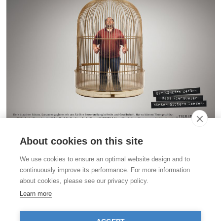
About cookies on this site
Kontakt
We use cookies to ensure an optimal website design and to
Stiftung für das Tier im Recht (TIR)
continuously improve its performance. For more information
Rigistrasse 9
about cookies, please see our privacy policy.
CH - 8006 Zürich
+41 (0)43 443 06 43
Learn more
info@tierimrecht.org
Ihre Spende kann von den Steuern abgezogen werden.