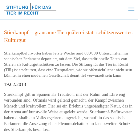
Stierkampf – grausame Tierquälerei statt schützenswertes
Kulturgut
Stierkampfbefürworter haben letzte Woche rund 600'000 Unterschriften im
spanischen Parlament deponiert, mit dem Ziel, das traditionelle Töten von
Stieren als Kulturgut schützen zu lassen. Die Stiftung für das Tier im Recht
(TIR) ist erschüttert, dass eine Tierquälerei, wie sie offensichtlicher nicht sein
könnte, in einer modernen Gesellschaft derart tief verwurzelt sein kann.
19.02.2013
Stierkampf gilt in Spanien als Tradition, mit der Ruhm und Ehre eng
verbunden sind. Oftmals wird geltend gemacht, der Kampf zwischen
Mensch und kraftvollem Tier sei ein Erlebnis ungebändigter Natur, das in
der Arena auf kunstvolle Weise ausgelebt werde. Stierkampf-Befürworter
haben deshalb ein Volksbegehren eingereicht, woraufhin das spanische
Parlament die Ansetzung einer Plenumsdebatte zum landesweiten Schutz
des Stierkampfs beschloss.