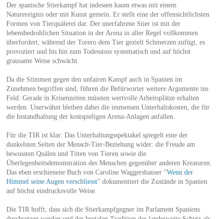
Der spanische Stierkampf hat indessen kaum etwas mit einem
Naturereignis oder mit Kunst gemein. Er stellt eine der offensichtlichsten
Formen von Tierquälerei dar. Der unerfahrene Stier ist mit der
lebensbedrohlichen Situation in der Arena in aller Regel vollkommen
überfordert, während der Torero dem Tier gezielt Schmerzen zufügt, es
provoziert und bis hin zum Todesstoss systematisch und auf höchst
grausame Weise schwächt.
Da die Stimmen gegen den unfairen Kampf auch in Spanien im
Zunehmen begriffen sind, führen die Befürworter weitere Argumente ins
Feld: Gerade in Krisenzeiten müssten wertvolle Arbeitsplätze erhalten
werden. Unerwähnt bleiben dabei die immensen Unterhaltskosten, die für
die Instandhaltung der kostspieligen Arena-Anlagen anfallen.
Für die TIR ist klar: Das Unterhaltungsspektakel spiegelt eine der
dunkelsten Seiten der Mensch-Tier-Beziehung wider: die Freude am
bewussten Quälen und Töten von Tieren sowie die
Überlegenheitsdemonstration des Menschen gegenüber anderen Kreaturen.
Das eben erschienene Buch von Caroline Waggershauser "
Wenn der
Himmel seine Augen verschliesst
" dokumentiert die Zustände in Spanien
auf höchst eindrucksvolle Weise.
Die TIR hofft, dass sich die Stierkampfgegner im Parlament Spaniens
durchsetzen werden und der brutalen Tradition der landesweite Schutz als