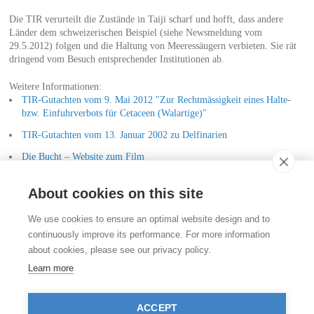
Die TIR verurteilt die Zustände in Taiji scharf und hofft, dass andere
Länder dem schweizerischen Beispiel (siehe Newsmeldung vom
29.5.2012) folgen und die Haltung von Meeressäugern verbieten. Sie rät
dringend vom Besuch entsprechender Institutionen ab.
Weitere Informationen:
TIR-Gutachten vom 9. Mai 2012 "Zur Rechtmässigkeit eines Halte-
bzw. Einfuhrverbots für Cetaceen (Walartige)"
TIR-Gutachten vom 13. Januar 2002 zu Delfinarien
Die Bucht – Website zum Film
Die Bucht – das Buch von Hans Peter Roth
About cookies on this site
Kontakt
We use cookies to ensure an optimal website design and to
Stiftung für das Tier im Recht (TIR)
continuously improve its performance. For more information
Rigistrasse 9
about cookies, please see our privacy policy.
CH - 8006 Zürich
+41 (0)43 443 06 43
Learn more
info@tierimrecht.org
Ihre Spende kann von den Steuern abgezogen werden.
ACCEPT
IBAN: CH17 0900 0000 8770 0700 7, PostFinance CHF