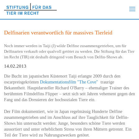
Delfinarien verantwortlich für massives Tierleid
Noch immer werden in Taiji (J) wilde Delfine zusammengetrieben, um für
Delfinarien verkauft oder qualvoll getötet zu werden. Die Stiftung für das Tier
im Recht (TIR) rät deshalb dringend vom Besuch von Delfin-Shows ab.
14.02.2013
Die Bucht im japanischen Küstenort Taiji erlangte 2009 durch den
oscarpreisgekrönten
Dokumentationsfilm "The Cove"
traurige
Bekanntheit. Hauptdarsteller Richard O'Barry – ehemaliger Trainer des
berühmten Filmdelfins Flipper – setzt sich seit Jahren vehement gegen den
Fang und das Dressieren der hochsozialen Tiere ein.
Der Film dokumentiert, wie in Japan regelmässig Hunderte Delfine
zusammengetrieben und im Anschluss auf ihre Tauglichkeit für Delfin-
Shows hin untersucht werden: Junge, besonders schöne Tiere werden
aussortiert und unter erheblichem Stress von ihren Müttern getrennt. Ein
Teil der Tiere wird zu Nahrungszwecken getötet.