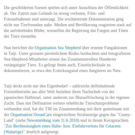
Die geschilderten Szenen spielen sich unter Ausschluss der Öffentlichkeit
ab. Der Zutritt zum Gelände ist streng verboten, Film- und
Fotoaufnahmen sind untersagt. Die erschütternde Dokumentation ging
nicht nur Tierfreunden nahe. Medien und Bevölkerung reagierten stark auf
die aufrüttelnden Bilder, woraufhin die Regierung das Fangen und Töten
der Tiere einstellte.
Nun berichtet die
Organisation Sea Shepherd
über erneute Fangaktionen
in Taiji. Unter grossem persönlichem Risiko beobachten und fotografieren
Sea-Shepherd-Mitarbeiter erneut das Zusammentreiben Hunderter
verängstigter Tiere. Es gelingt ihnen auch, Einzelschicksale zu
dokumentieren, so etwa den Erstickungstod eines Jungtieres im Netz.
Taiji deckt nicht nur den Eigenbedarf – zahlreiche delfinhaltende
Freizeitbetriebe aus aller Welt beziehen ihren Nachschub von der
japanischen Halbinsel, unter anderem zur Blutauffrischung in der eigenen
Zucht. Dass mit Delfinarien weitere erhebliche Tierschutzprobleme
verbunden sind, hat die TIR im Zusammenhang mit ihrer gemeinsam mit
der
Organisation OceanCare
eingereichten Strafanzeige gegen das "Conny-
Land" (siehe
Newsmeldung vom 11.6.2010
) und in ihrem Kurzgutachten
"
Zur Rechtmässigkeit eines Halte- bzw. Einfuhrverbots für Cetaceen
(Walartige)
" deutlich aufgezeigt.