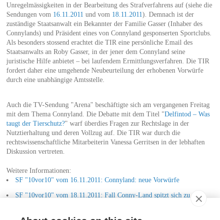
Unregelmässigkeiten in der Bearbeitung des Strafverfahrens auf (siehe die
Sendungen vom
16.11.2011
und vom
18.11.2011
). Demnach ist der
zuständige Staatsanwalt ein Bekannter der Familie Gasser (Inhaber des
Connylands) und Präsident eines von Connyland gesponserten Sportclubs.
Als besonders stossend erachtet die TIR eine persönliche Email des
Staatsanwalts an Roby Gasser, in der jener dem Connyland seine
juristische Hilfe anbietet – bei laufendem Ermittlungsverfahren. Die TIR
fordert daher eine umgehende Neubeurteilung der erhobenen Vorwürfe
durch eine unabhängige Amtsstelle.
Auch die TV-Sendung "Arena" beschäftigte sich am vergangenen Freitag
mit dem Thema Connyland. Die Debatte mit dem Titel "
Delfintod – Was
taugt der Tierschutz?
" warf überdies Fragen zur Rechtslage in der
Nutztierhaltung und deren Vollzug auf. Die TIR war durch die
rechtswissenschaftliche Mitarbeiterin Vanessa Gerritsen in der lebhaften
Diskussion vertreten.
Weitere Informationen:
SF "10vor10" vom 16.11.2011: Connyland: neue Vorwürfe
SF "10vor10" vom 18.11.2011: Fall Conny-Land spitzt sich zu
SF "Arena" vom 18.11.2011: Delfintod - Was taugt der Tierschutz?