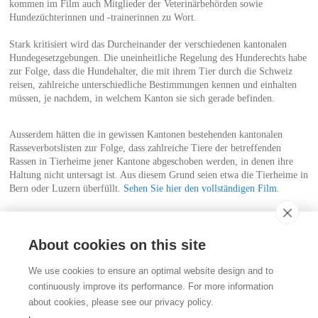
kommen im Film auch Mitglieder der Veterinärbehörden sowie
Hundezüchterinnen und -trainerinnen zu Wort.
Stark kritisiert wird das Durcheinander der verschiedenen kantonalen
Hundegesetzgebungen. Die uneinheitliche Regelung des Hunderechts habe
zur Folge, dass die Hundehalter, die mit ihrem Tier durch die Schweiz
reisen, zahlreiche unterschiedliche Bestimmungen kennen und einhalten
müssen, je nachdem, in welchem Kanton sie sich gerade befinden.
Ausserdem hätten die in gewissen Kantonen bestehenden kantonalen
Rasseverbotslisten zur Folge, dass zahlreiche Tiere der betreffenden
Rassen in Tierheime jener Kantone abgeschoben werden, in denen ihre
Haltung nicht untersagt ist. Aus diesem Grund seien etwa die Tierheime in
Bern oder Luzern überfüllt.
Sehen Sie hier den vollständigen Film
.
Weitere Informationen:
Übersicht über die verschiedenen kantonalen Hundegesetzgebungen
About cookies on this site
Kontakt
We use cookies to ensure an optimal website design and to
Stiftung für das Tier im Recht (TIR)
continuously improve its performance. For more information
Rigistrasse 9
about cookies, please see our privacy policy.
CH - 8006 Zürich
+41 (0)43 443 06 43