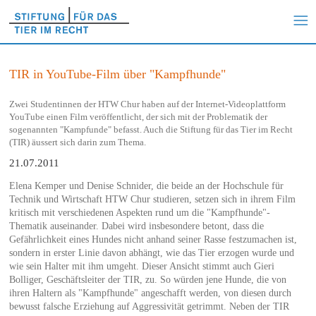
TIR in YouTube-Film über "Kampfhunde"
Zwei Studentinnen der HTW Chur haben auf der Internet-Videoplattform
YouTube einen Film veröffentlicht, der sich mit der Problematik der
sogenannten "Kampfunde" befasst. Auch die Stiftung für das Tier im Recht
(TIR) äussert sich darin zum Thema.
21.07.2011
Elena Kemper und Denise Schnider, die beide an der Hochschule für
Technik und Wirtschaft HTW Chur studieren, setzen sich in ihrem Film
kritisch mit verschiedenen Aspekten rund um die "Kampfhunde"-
Thematik auseinander. Dabei wird insbesondere betont, dass die
Gefährlichkeit eines Hundes nicht anhand seiner Rasse festzumachen ist,
sondern in erster Linie davon abhängt, wie das Tier erzogen wurde und
wie sein Halter mit ihm umgeht. Dieser Ansicht stimmt auch Gieri
Bolliger, Geschäftsleiter der TIR, zu. So würden jene Hunde, die von
ihren Haltern als "Kampfhunde" angeschafft werden, von diesen durch
bewusst falsche Erziehung auf Aggressivität getrimmt. Neben der TIR