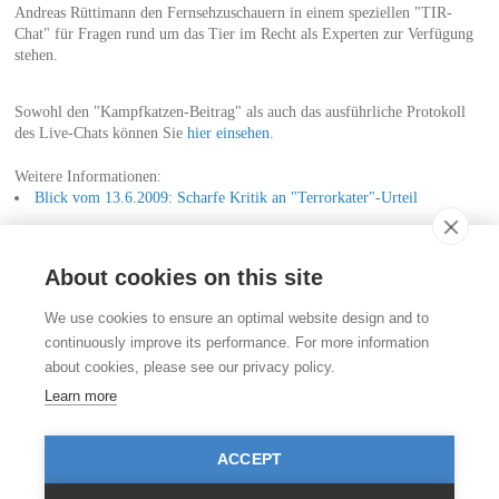
Andreas Rüttimann den Fernsehzuschauern in einem speziellen "TIR-
Chat" für Fragen rund um das Tier im Recht als Experten zur Verfügung
stehen.
Sowohl den "Kampfkatzen-Beitrag" als auch das ausführliche Protokoll
des Live-Chats können Sie
hier einsehen
.
Weitere Informationen:
Blick vom 13.6.2009: Scharfe Kritik an "Terrorkater"-Urteil
Luzerner Zeitung online vom 8.6.2009: "Gefährlicher" Kater: 480
Franken Busse
About cookies on this site
Kontakt
We use cookies to ensure an optimal website design and to
Stiftung für das Tier im Recht (TIR)
continuously improve its performance. For more information
Rigistrasse 9
about cookies, please see our privacy policy.
CH - 8006 Zürich
+41 (0)43 443 06 43
Learn more
info@tierimrecht.org
Ihre Spende kann von den Steuern abgezogen werden.
ACCEPT
IBAN: CH17 0900 0000 8770 0700 7, PostFinance CHF
IBAN: CH39 0900 0000 9113 3025 5, PostFinance EUR
IBAN: CH22 8080 8001 5799 0350 4, Raiffeisenbank CHF