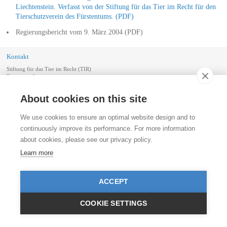
Liechtenstein. Verfasst von der Stiftung für das Tier im Recht für den
Tierschutzverein des Fürstentums. (PDF)
Regierungsbericht vom 9. März 2004 (PDF)
Kontakt
Stiftung für das Tier im Recht (TIR)
Rigistrasse 9
CH - 8006 Zürich
+41 (0)43 443 06 43
About cookies on this site
info@tierimrecht.org
Ihre Spende kann von den Steuern abgezogen werden.
We use cookies to ensure an optimal website design and to
IBAN: CH17 0900 0000 8770 0700 7, PostFinance CHF
continuously improve its performance. For more information
IBAN: CH39 0900 0000 9113 3025 5, PostFinance EUR
about cookies, please see our privacy policy.
IBAN: CH22 8080 8001 5799 0350 4, Raiffeisenbank CHF
Learn more
© TIR / Impressum und Datenschutz
ACCEPT
COOKIE SETTINGS