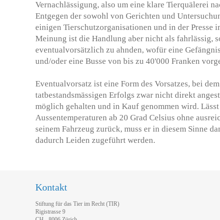
Vernachlässigung, also um eine klare Tierquälerei nac
Entgegen der sowohl von Gerichten und Untersu­chu
einigen Tierschutzorganisationen und in der Presse 
Meinung ist die Handlung aber nicht als fahrlässig, 
eventualvorsätzlich zu ahnden, wofür eine Gefängniss
und/oder eine Busse von bis zu 40'000 Franken vorg
Eventualvorsatz ist eine Form des Vorsatzes, bei dem 
tatbestandsmässigen Erfolgs zwar nicht direkt angestr
möglich gehalten und in Kauf genommen wird. Lässt
Aus­sentemperaturen ab 20 Grad Celsius ohne ausreic
seinem Fahrzeug zurück, muss er in diesem Sinne da
da­durch Leiden zugeführt werden.
Kontakt
Stiftung für das Tier im Recht (TIR)
Rigistrasse 9
CH - 8006 Zürich