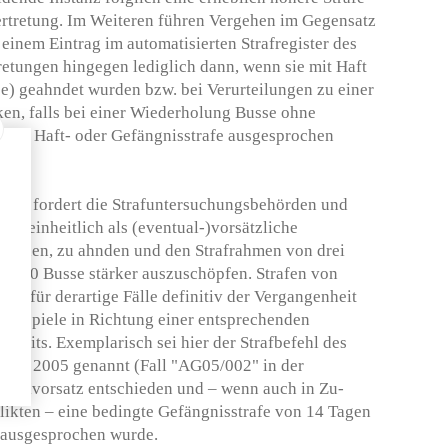
ertretung. Im Weite­ren führen Vergehen im Gegensatz
einem Eintrag im automatisierten Strafregister des
retungen hingegen lediglich dann, wenn sie mit Haft
se) geahndet wurden bzw. bei Verurteilungen zu einer
en, falls bei einer Wiederholung Busse ohne
eine Haft- oder Gefängnisstrafe ausgesprochen
 Recht fordert die Strafuntersuchungsbehörden und
lle einheitlich als (eventual-)vorsätzliche
ergehen, zu ahnden und den Strafrahmen von drei
0'000 Busse stärker auszuschöpfen. Strafen von
ten für derartige Fälle definitiv der Vergangenheit
e Beispiele in Richtung einer entsprechenden
ereits. Exemplarisch sei hier der Strafbefehl des
nuar 2005 genannt (Fall "AG05/002" in der
ntualvorsatz entschieden und – wenn auch in Zu­
ikten – eine bedingte Gefängnisstrafe von 14 Tagen
e ausgesprochen wurde.