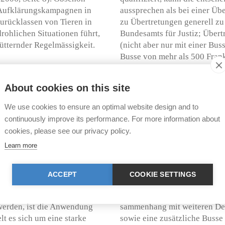
r Aufklärungskampagnen in
aussprechen als bei einer Üb
Zurücklassen von Tieren in
zu Übertretungen generell zu 
ohlichen Situationen führt,
Bundesamts für Justiz; Übert
t­ternder Regelmässigkeit.
(nicht aber nur mit einer Bus
Busse von mehr als 500 Frank
ngemessener Milde. Aus den
Mindesthöhe oder zusätzlich 
twas über 100 entsprechende
werden muss.
About cookies on this site
 der Stiftung für das Tier im
t kamen die Täter bislang –
Die Stiftung für das Tier im
We use cookies to ensure an optimal website design and to
- mit symbolischen Bussen von
Gerichte dazu auf, künftige Fä
continuously improve its performance. For more information about
d qualvollen Todeskampf der
Vernachlässigung, also als V
cookies, please see our privacy policy.
Jahren Gefängnis bzw. CHF 4
Learn more
weniger als 1000 Franken soll
leiche
angehö­ren. Einzelne positiv
mmer wieder lediglich als
Praxisverschärfung bestehen b
ACCEPT
COOKIE SETTINGS
Art. 29 Ziff. 1 Abs. 1 lit. a
Bezirksamts Muri vom 13. Ja
e in den entsprechenden
Datenbank), bei dem auf Eve
 werden, ist die Anwendung
sammenhang mit weiteren Del
lt es sich um eine starke
sowie eine zusätzliche Buss