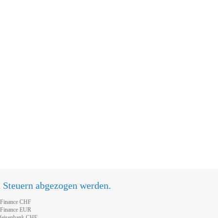
n Steuern abgezogen werden.
tFinance CHF
tFinance EUR
feisenbank CHF