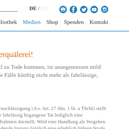
DE
/
EN
liothek
Medien
Shop
Spenden
Kontakt
erquälerei!
voll zu Tode kommen, ist unangemessen mild
 Fälle künftig nicht mehr als fahrlässige,
achlässigung i.S.v. Art. 27 Abs. 1 lit. a TSchG stellt
 fahrlässig begangene Tat lediglich eine
afrahmen darstellt. Wird eine Handlung als Vergehen
i­dende Instanz folglich eine erheblich höhere Strafe