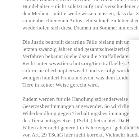
Hundehalter – nicht zuletzt aufgrund verschiedene
den Medien – mitt­lerweile wissen müssen, dass das 
sonnenbeschienenen Autos sehr schnell zu lebensbedr
wiederholen sich diese Dramen im Sommer mit erschü
Die Justiz beurteilt derartige Fälle bislang mit una
letzten zwanzig Jah­ren sind gesamtschweizerisch e
Verfahren bekannt (siehe dazu die Straffälledatenbank
Recht unter www.tierschutz.org/tierstraffaelle). Meis
sofern sie überhaupt erwischt und verfolgt wurden 
wenigen hundert Franken davon, was dem Leiden un
Tiere in keiner Weise gerecht wird.
Zudem werden für die Handlung störenderweise ung
Gesetzesbestimmungen angewendet. So wird die Tat i
Widerhandlung gegen Tierhaltungsbestimmungen i.S.v. 
des Tierschutzgesetzes (TSchG) betrachtet. Da Hund
Fällen aber nicht generell in Fahrzeugen "gehalten"
von Art. 29 TSchG hier nicht korrekt. Vielmehr hande