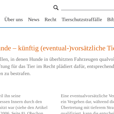
Über uns
News
Recht
Tierschutzstraffälle
Bib
de – künftig (eventual-)vorsätzliche Ti
llen, in denen Hunde in überhitzten Fahrzeugen qual­
ung für das Tier im Recht plädiert dafür, entsprechende
n zu bestrafen.
l ihn seine
Eine eventualvorsätzliche Vern
dessen Innern durch den
ein Vergehen dar, während die
itzt war (siehe den Artikel
Übertretung mit tieferem Str
 2006, Seite 8). Obschon
qualifiziert, kann die entsche