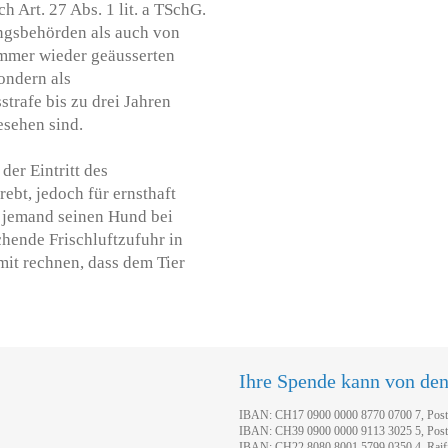
h Art. 27 Abs. 1 lit. a TSchG.
ngsbehörden als auch von
immer wieder geäusserten
sondern als
trafe bis zu drei Jahren
esehen sind.
der Eintritt des
ebt, jedoch für ernsthaft
 jemand seinen Hund bei
hende Frischluftzufuhr in
mit rechnen, dass dem Tier
Ihre Spende kann von de
IBAN: CH17 0900 0000 8770 0700 7, Pos
IBAN: CH39 0900 0000 9113 3025 5, Pos
IBAN: CH22 8080 8001 5799 0350 4, Raif