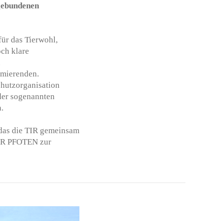
gebundenen
ür das Tierwohl,
och klare
u
umierenden.
hutzorganisation
 der sogenannten
.
 das die TIR gemeinsam
IER PFOTEN zur