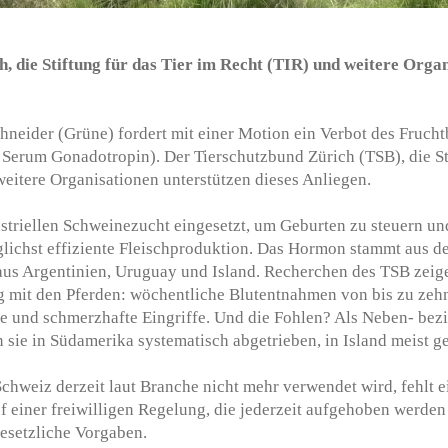
, die Stiftung für das Tier im Recht (TIR) und weitere Organ
chneider (Grüne) fordert mit einer Motion ein Verbot des Fruch
erum Gonadotropin). Der Tierschutzbund Zürich (TSB), die Sti
eitere Organisationen unterstützen dieses Anliegen.
striellen Schweinezucht eingesetzt, um Geburten zu steuern und
lichst effiziente Fleischproduktion. Das Hormon stammt aus de
 aus Argentinien, Uruguay und Island. Recherchen des TSB zeig
mit den Pferden: wöchentliche Blutentnahmen von bis zu zehn
tte und schmerzhafte Eingriffe. Und die Fohlen? Als Neben- be
sie in Südamerika systematisch abgetrieben, in Island meist ge
weiz derzeit laut Branche nicht mehr verwendet wird, fehlt ei
uf einer freiwilligen Regelung, die jederzeit aufgehoben werde
gesetzliche Vorgaben.