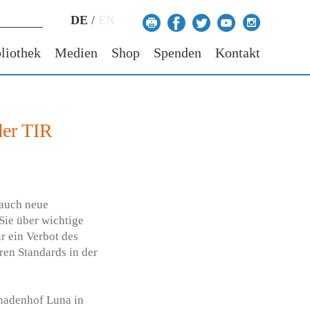
DE
/
EN
liothek
Medien
Shop
Spenden
Kontakt
der TIR
 auch neue
Sie über wichtige
r ein Verbot des
en Standards in der
nadenhof Luna in