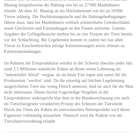
Masttag beispielsweise die Haltung von bis zu 27'000 Masthühnern
erlaubt. Ab dem 43. Masttag ist ein Höchstbestand von bis zu 18'000
Tieren zulässig. Die Hochleistungszucht und die Haltungsbedingungen
führen dazu, dass bei Masthühnern vielfach schmerzhafte Gelenkschäden
sowie Geschwüre und Entzündungen an den Füssen auftreten. Gemäss
Angaben der Geflügelbranche sterben bis zu vier Prozent der Tiere bereits
vor der Schlachtung. Bei Legehennen kommt es zudem bei fast allen
Tieren zu Knochenbrüchen infolge Kalziummangels sowie oftmals zu
Eileiterentzündungen.
Im Rahmen der Eierproduktion werden in der Schweiz überdies jedes Jahr
rund 3,5 Millionen männliche Küken an ihrem ersten Lebenstag als
"industrieller Abfall" vergast, da sie keine Eier legen und somit für die
Produzenten "wertlos" sind. Da die einseitig auf höchste Legeleistung
ausgerichteten Tiere nur wenig Fleisch ansetzen, sind sie auch für die Mast
nicht interessant. Dieses höchst fragwürdige Vorgehen in der
Eierproduktion widerspricht klar dem in der Bundesverfassung wie auch
im Tierschutzgesetz verankerten Prinzip des Schutzes der Tierwürde.
Durch das Töten der Küken als unerwünschtes Nebenprodukt wird deren
Eigenwert vollständig missachtet. Dennoch wird die Praktik von der
Tierschutzverordnung erlaubt.