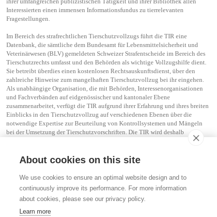
ihrer umfangreichen publizistischen Tätigkeit und ihrer Bibliothek allen
Interessierten einen immensen Informationsfundus zu tierrelevanten
Fragestellungen.
Im Bereich des strafrechtlichen Tierschutzvollzugs führt die TIR eine
Datenbank, die sämtliche dem Bundesamt für Lebensmittelsicherheit und
Veterinärwesen (BLV) gemeldeten Schweizer Strafentscheide im Bereich des
Tierschutzrechts umfasst und den Behörden als wichtige Vollzugshilfe dient.
Sie betreibt überdies einen kostenlosen Rechtsauskunftsdienst, über den
zahlreiche Hinweise zum mangelhaften Tierschutzvollzug bei ihr eingehen.
Als unabhängige Organisation, die mit Behörden, Interessenorganisationen
und Fachverbänden auf eidgenössischer und kantonaler Ebene
zusammenarbeitet, verfügt die TIR aufgrund ihrer Erfahrung und ihres breiten
Einblicks in den Tierschutzvollzug auf verschiedenen Ebenen über die
notwendige Expertise zur Beurteilung von Kontrollsystemen und Mängeln
bei der Umsetzung der Tierschutzvorschriften. Die TIR wird deshalb
regelmässig von öffentlichen und privaten Institutionen als Fachstelle für die
Analyse des Tierschutzrechts sowie des Tierschutzvollzugs beigezogen.
About cookies on this site
Kontakt
We use cookies to ensure an optimal website design and to
Stiftung für das Tier im Recht (TIR)
continuously improve its performance. For more information
Rigistrasse 9
about cookies, please see our privacy policy.
CH - 8006 Zürich
+41 (0)43 443 06 43
Learn more
info@tierimrecht.org