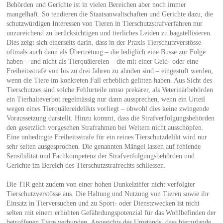
Behörden und Gerichte ist in vielen Bereichen aber noch immer
mangelhaft. So tendieren die Staatsanwaltschaften und Gerichte dazu, die
schutzwürdigen Interessen von Tieren in Tierschutzstrafverfahren nur
unzureichend zu berücksichtigen und tierliches Leiden zu bagatellisieren.
Dies zeigt sich einerseits darin, dass in der Praxis Tierschutzverstösse
oftmals auch dann als Übertretung – die lediglich eine Busse zur Folge
haben – und nicht als Tierquälereien – die mit einer Geld- oder eine
Freiheitsstrafe von bis zu drei Jahren zu ahnden sind – eingestuft werden,
wenn die Tiere im konkreten Fall erheblich gelitten haben. Aus Sicht des
Tierschutzes sind solche Fehlurteile umso prekärer, als Veterinärbehörden
ein Tierhalteverbot regelmässig nur dann aussprechen, wenn ein Urteil
wegen eines Tierquälereidelikts vorliegt – obwohl dies keine zwingende
Voraussetzung darstellt. Hinzu kommt, dass die Strafverfolgungsbehörden
den gesetzlich vorgesehen Strafrahmen bei Weitem nicht ausschöpfen.
Eine unbedingte Freiheitsstrafe für ein reines Tierschutzdelikt wird nur
sehr selten ausgesprochen. Die genannten Mängel lassen auf fehlende
Sensibilität und Fachkompetenz der Strafverfolgungsbehörden und
Gerichte im Bereich des Tierschutzstrafrechts schliessen.
Die TIR geht zudem von einer hohen Dunkelziffer nicht verfolgter
Tierschutzverstösse aus. Die Haltung und Nutzung von Tieren sowie ihr
Einsatz in Tierversuchen und zu Sport- oder Dienstzwecken ist nicht
selten mit einem erhöhten Gefährdungspotenzial für das Wohlbefinden der
betroffenen Tiere verbunden. Angesichts des Umstands, dass hierzulande