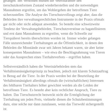
gelangen. Bei Verstössen müssen die Veterinärämter den
tierschutzkonformen Zustand wiederherstellen und die notwendigen
Massnahmen ergreifen, um das Wohlergehen der betroffenen Tiere
sicherzustellen. Die Analyse des Tierschutzvollzugs zeigt aber, dass die
Behörden ihre verwaltungsrechtlichen Instrumente in der Praxis oftmals
gar nicht oder nicht adäquat anwenden. So besteht eine schweizweite
Tendenz der Verwaltungsbehörden, Tierschutzverstösse zu bagatellisieren
und erst dann Massnahmen zu ergreifen, wenn die Schwelle zur
Tierquälerei bereits überschritten worden ist. Immer wieder gelangen
Fälle unzureichender Tierhaltungen an die Öffentlichkeit, in denen den
Behörden die Missstände zwar seit Jahren bekannt waren, sie aber keine
konsequenten Massnahmen – wie etwa die Beschlagnahmung von Tieren
oder das Aussprechen eines Tierhalteverbots – ergriffen haben.
Selbstverständlich haben die Veterinärbehörden stets das
Verhältnismässigkeitsprinzip zu beachten, jedoch mit klarem Schutzauftrag
in Bezug auf die Tiere. In der Praxis werden bei der Beurteilung der
Verhältnismässigkeit allerdings oftmals die (wirtschaftlichen) Interessen
des fehlbaren Tierhalters höher gewichtet werden als die Leiden der
betroffenen Tiere. Es besteht aber kein rechtlicher Anspruch, Tiere zu
halten. Das Tierschutzrecht bezweckt nicht die Ermöglichung der
Tierhaltung um jeden Preis, vielmehr dienen die Schutzbestimmungen
dazu, eine solche nur dann zuzulassen, wenn das Tierwohl sichergestellt
ist.