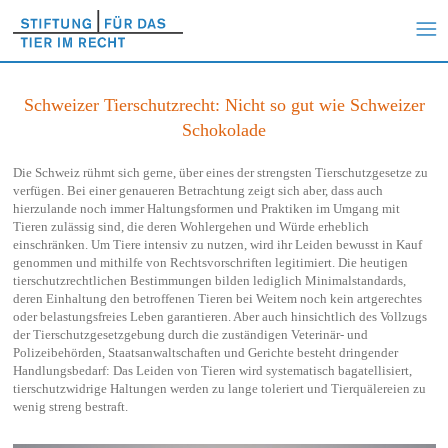
Schweizer Tierschutzrecht: Nicht so gut wie Schweizer
Schokolade
Die Schweiz rühmt sich gerne, über eines der strengsten Tierschutzgesetze zu
verfügen. Bei einer genaueren Betrachtung zeigt sich aber, dass auch
hierzulande noch immer Haltungsformen und Praktiken im Umgang mit
Tieren zulässig sind, die deren Wohlergehen und Würde erheblich
einschränken. Um Tiere intensiv zu nutzen, wird ihr Leiden bewusst in Kauf
genommen und mithilfe von Rechtsvorschriften legitimiert. Die heutigen
tierschutzrechtlichen Bestimmungen bilden lediglich Minimalstandards,
deren Einhaltung den betroffenen Tieren bei Weitem noch kein artgerechtes
oder belastungsfreies Leben garantieren. Aber auch hinsichtlich des Vollzugs
der Tierschutzgesetzgebung durch die zuständigen Veterinär- und
Polizeibehörden, Staatsanwaltschaften und Gerichte besteht dringender
Handlungsbedarf: Das Leiden von Tieren wird systematisch bagatellisiert,
tierschutzwidrige Haltungen werden zu lange toleriert und Tierquälereien zu
wenig streng bestraft.