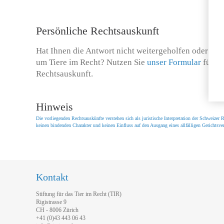
Persönliche Rechtsauskunft
Hat Ihnen die Antwort nicht weitergeholfen oder hab
um Tiere im Recht? Nutzen Sie
unser Formular
für ei
Rechtsauskunft.
Hinweis
Die vorliegenden Rechtsauskünfte verstehen sich als juristische Interpretation der Schweize
keinen bindenden Charakter und keinen Einfluss auf den Ausgang eines allfälligen Gerichtsver
Kontakt
Stiftung für das Tier im Recht (TIR)
Rigistrasse 9
CH - 8006 Zürich
+41 (0)43 443 06 43