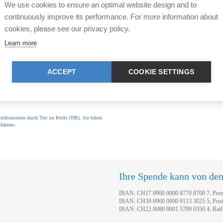
We use cookies to ensure an optimal website design and to
continuously improve its performance. For more information about
cookies, please see our privacy policy.
Ratgeber Tier im Recht
Learn more
en Sie weitere Fragen rund
Die 500 häufigsten Frageste
ne kostenlose
Ratgeber "
Tier im Recht tran
ACCEPT
COOKIE SETTINGS
Tierhaltende, behandelt. Bes
r Rechtsnormen durch Tier im Recht (TIR). Sie haben
fahrens.
Ihre Spende kann von de
IBAN: CH17 0900 0000 8770 0700 7, Pos
IBAN: CH39 0900 0000 9113 3025 5, Pos
IBAN: CH22 8080 8001 5799 0350 4, Raif