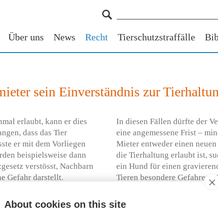
Über uns
News
Recht
Tierschutzstraffälle
Bib
ieter sein Einverständnis zur Tierhaltu
mal erlaubt, kann er dies
In diesen Fällen dürfte der 
ngen, dass das Tier
eine angemessene Frist – min
te er mit dem Vorliegen
Mieter entweder einen neuen 
ürden beispielsweise dann
die Tierhaltung erlaubt ist, 
zgesetz verstösst, Nachbarn
ein Hund für einen gravieren
e Gefahr darstellt.
Tieren besondere Gefahren fü
denkbar.
About cookies on this site