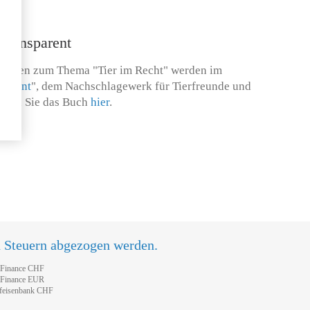
 transparent
llungen zum Thema "Tier im Recht" werden im
sparent
", dem Nachschlagewerk für Tierfreunde und
tellen Sie das Buch
hier
.
n Steuern abgezogen werden.
tFinance CHF
tFinance EUR
feisenbank CHF