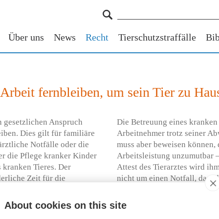
Über uns
News
Recht
Tierschutzstraffälle
Bib
Arbeit fernbleiben, um sein Tier zu Hau
n gesetzlichen Anspruch
Die Betreuung eines kranken T
iben. Dies gilt für familiäre
Arbeitnehmer trotz seiner Ab
ärztliche Notfälle oder die
muss aber beweisen können, 
er die Pflege kranker Kinder
Arbeitsleistung unzumutbar – 
 kranken Tieres. Der
Attest des Tierarztes wird ih
rliche Zeit für die
nicht um einen Notfall, darf 
n der er es behandeln lassen
Tierarztbesuch in eine Rands
nn.
so gering wie möglich ist.
About cookies on this site