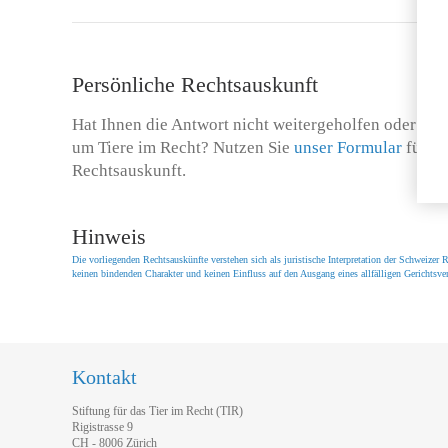
Persönliche Rechtsauskunft
Hat Ihnen die Antwort nicht weitergeholfen oder hab
um Tiere im Recht? Nutzen Sie
unser Formular
für ei
Rechtsauskunft.
Hinweis
Die vorliegenden Rechtsauskünfte verstehen sich als juristische Interpretation der Schweize
keinen bindenden Charakter und keinen Einfluss auf den Ausgang eines allfälligen Gerichtsver
Kontakt
Stiftung für das Tier im Recht (TIR)
Rigistrasse 9
CH - 8006 Zürich