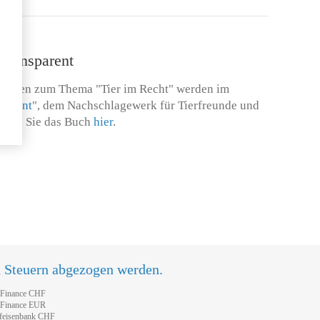
 transparent
llungen zum Thema "Tier im Recht" werden im
sparent
", dem Nachschlagewerk für Tierfreunde und
tellen Sie das Buch
hier
.
n Steuern abgezogen werden.
tFinance CHF
tFinance EUR
feisenbank CHF