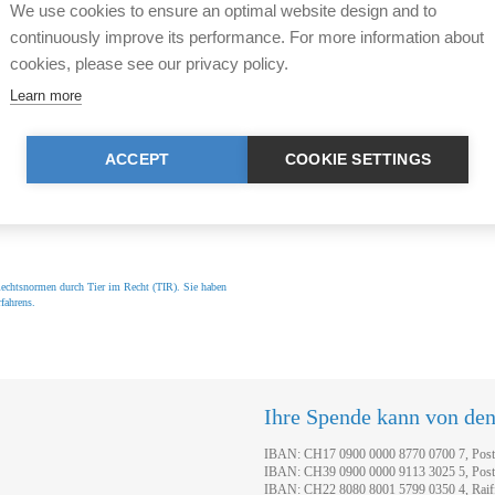
We use cookies to ensure an optimal website design and to
continuously improve its performance. For more information about
cookies, please see our privacy policy.
Ratgeber Tier im Recht
Learn more
en Sie weitere Fragen rund
Die 500 häufigsten Frageste
ACCEPT
COOKIE SETTINGS
ne kostenlose
Ratgeber "
Tier im Recht tran
Tierhaltende, behandelt. Bes
r Rechtsnormen durch Tier im Recht (TIR). Sie haben
fahrens.
Ihre Spende kann von de
IBAN: CH17 0900 0000 8770 0700 7, Pos
IBAN: CH39 0900 0000 9113 3025 5, Pos
IBAN: CH22 8080 8001 5799 0350 4, Raif