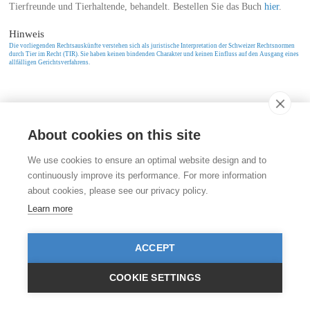
Tierfreunde und Tierhaltende, behandelt. Bestellen Sie das Buch
hier
.
Hinweis
Die vorliegenden Rechtsauskünfte verstehen sich als juristische Interpretation der Schweizer Rechtsnormen
durch Tier im Recht (TIR). Sie haben keinen bindenden Charakter und keinen Einfluss auf den Ausgang eines
allfälligen Gerichtsverfahrens.
Kontakt
About cookies on this site
Stiftung für das Tier im Recht (TIR)
Rigistrasse 9
CH - 8006 Zürich
We use cookies to ensure an optimal website design and to
+41 (0)43 443 06 43
info@tierimrecht.org
continuously improve its performance. For more information
about cookies, please see our privacy policy.
Ihre Spende kann von den Steuern abgezogen werden.
Learn more
IBAN: CH17 0900 0000 8770 0700 7, PostFinance CHF
IBAN: CH39 0900 0000 9113 3025 5, PostFinance EUR
IBAN: CH22 8080 8001 5799 0350 4, Raiffeisenbank CHF
ACCEPT
© TIR / Impressum und Datenschutz
COOKIE SETTINGS