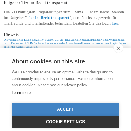
Ratgeber Tier im Recht transparent
Die 500 häufigsten Fragestellungen zum Thema "Tier im Recht" werden
im Ratgeber "
Tier im Recht transparent
", dem Nachschlagewerk für
Tierfreunde und Tierhaltende, behandelt. Bestellen Sie das Buch
hier
.
Hinweis
Die vorliegenden Rechtsauskünfte verstehen sich als juristische Interpretation der Schweizer Rechtsnormen
durch Tier im Recht (TIR). Sie haben keinen bindenden Charakter und keinen Einfluss auf den Ausgang eines
allfälligen Gerichtsverfahrens.
About cookies on this site
Kontakt
We use cookies to ensure an optimal website design and to
Stiftung für das Tier im Recht (TIR)
continuously improve its performance. For more information
Rigistrasse 9
about cookies, please see our privacy policy.
CH - 8006 Zürich
+41 (0)43 443 06 43
Learn more
info@tierimrecht.org
Ihre Spende kann von den Steuern abgezogen werden.
ACCEPT
IBAN: CH17 0900 0000 8770 0700 7, PostFinance CHF
IBAN: CH39 0900 0000 9113 3025 5, PostFinance EUR
IBAN: CH22 8080 8001 5799 0350 4, Raiffeisenbank CHF
COOKIE SETTINGS
© TIR / Impressum und Datenschutz